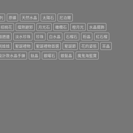
列
原礦
天然水晶
太陽石
尼泊爾
招桃花
擋煞避邪
月光石
橄欖石
橙月光
水晶擺飾
磁週邊
淡水珍珠
珍珠
白水晶
石榴石
粉晶
紅石榴
氈娃娃
聖誕禮物
聖誕禮物首選
聖誕節
花的姿態
茶晶
設計款水晶手鍊
鈦晶
銀曜石
銀髮晶
魔鬼海藍寶