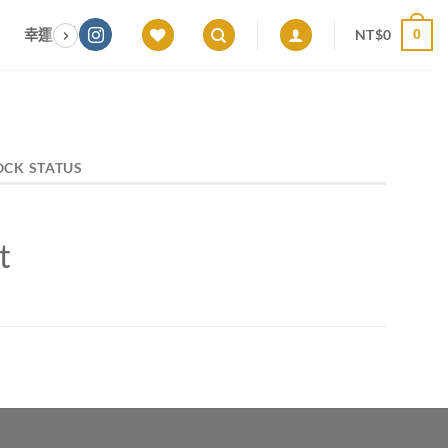
NT$
0
幸運色｜能量感應 × 色彩頻率 × 專屬設計
願望顯化｜意圖啟動 ×
0
OCK STATUS
t