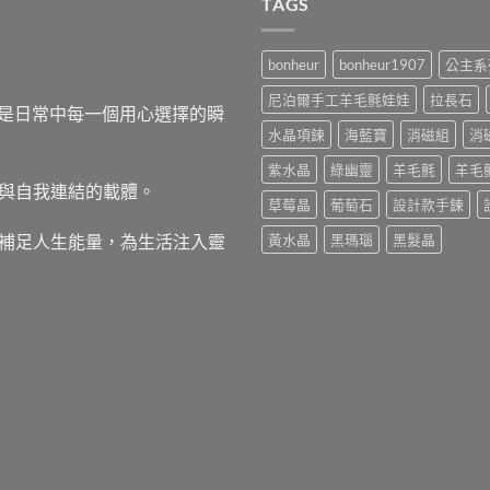
TAGS
bonheur
bonheur1907
公主系
尼泊爾手工羊毛氈娃娃
拉長石
，而是日常中每一個用心選擇的瞬
水晶項鍊
海藍寶
消磁組
消
紫水晶
綠幽靈
羊毛氈
羊毛
與自我連結的載體。
草莓晶
葡萄石
設計款手鍊
補足人生能量，為生活注入靈
黃水晶
黑瑪瑙
黑髮晶