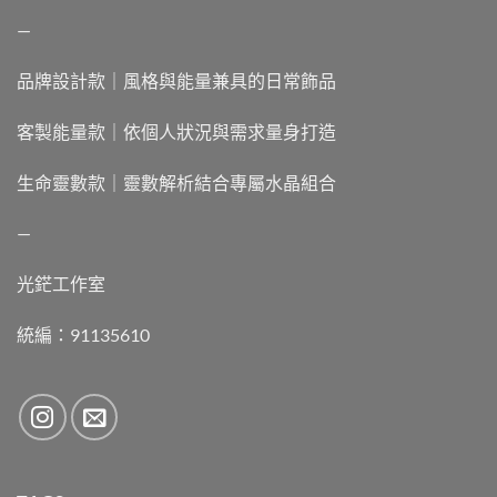
—
品牌設計款｜風格與能量兼具的日常飾品
客製能量款｜依個人狀況與需求量身打造
生命靈數款｜靈數解析結合專屬水晶組合
—
光鋩工作室
統編：91135610