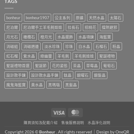
TAGS
bonheur
bonheur1907
公主系列
原礦
天然水晶
太陽石
尼泊爾
尼泊爾手工羊毛氈娃娃
拉長石
招桃花
擋煞避邪
月光石
橄欖石
橙月光
水晶擺飾
水晶項鍊
海藍寶
消磁組
消磁週邊
淡水珍珠
珍珠
白水晶
石榴石
粉晶
紅石榴
紫水晶
綠幽靈
羊毛氈
羊毛氈娃娃
聖誕禮物
聖誕禮物首選
聖誕節
花的姿態
茶晶
草莓晶
葡萄石
設計款手鍊
設計款水晶手鍊
鈦晶
銀曜石
銀髮晶
魔鬼海藍寶
黃水晶
黑瑪瑙
黑髮晶
Visa
MasterCard
購買須知及配戴介紹
售後服務說明
水晶淨化說明
Copyright 2026 ©
Bonheur
. All rights reserved｜Design by
OneQR