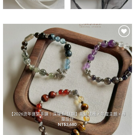
加入
收藏
【2026流年運勢手鍊｜深曜系-鈦鋼】能量感應 × 年度主題 × 專
屬設計
NT$
3,680