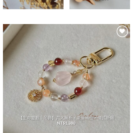
加入
收藏
【生命靈數｜吊飾】六大解析 × 能量補位 × 儀式祈願
NT$
1,380