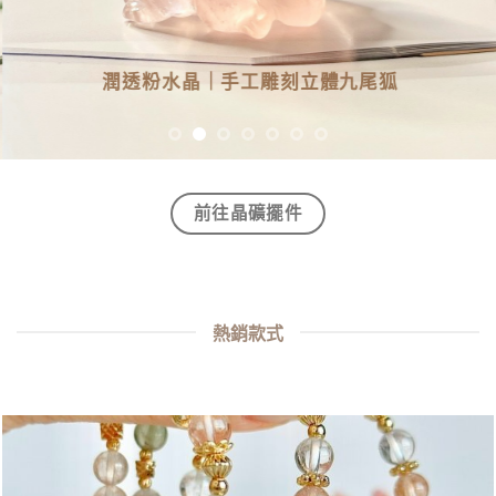
手工雕刻立體九尾狐
透彩紫黃晶｜
前往晶礦擺件
熱銷款式