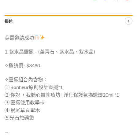
描述
恭喜邀請成功
1. 紫水晶靈擺 – (堇青石、紫水晶、紫水晶)
✧邀請價 : $3480
✧靈擺組合內含物：
⑴ Bonheur原創設計靈擺*1
⑵ 你說 ，我聽心靈聊癒坊 | 淨化保護氣場蠟燭20ml *1
⑶ 靈擺使用教學卡
⑷ 鼠尾草 & 聖木
⑸光石旅礦袋
—