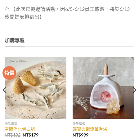
⚠︎︎ 【此次靈擺邀請活動，因6/5-6/12員工旅遊，將於6/13
後開始安排寄出】
加購專區
特價
加入
加入
收藏
收藏
商品專區
能量清理
空間淨化儀式組
礦寶の倒流薰香浴
原
目
NT$
192
NT$
179
NT$
999
始
前