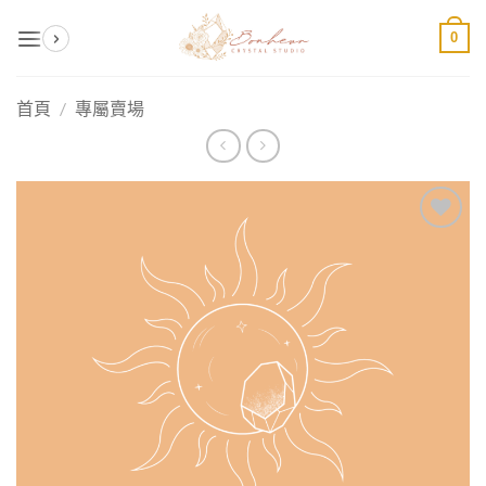
Skip
0
to
content
首頁
/
專屬賣場
加入
收藏