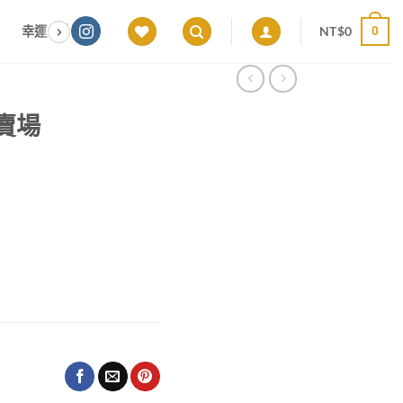
NT$
0
幸運色｜能量感應 × 色彩頻率 × 專屬設計
願望顯化｜意圖啟動 ×
0
屬賣場