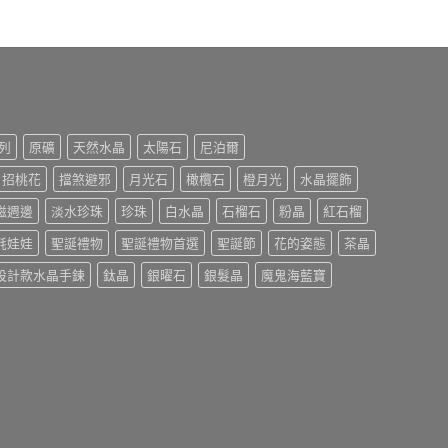
列
原礦
天然水晶
太陽石
尼泊爾
招桃花
擋煞避邪
月光石
橄欖石
橙月光
水晶擺飾
磁週邊
淡水珍珠
珍珠
白水晶
石榴石
粉晶
紅石榴
氈娃娃
聖誕禮物
聖誕禮物首選
聖誕節
花的姿態
茶晶
設計款水晶手鍊
鈦晶
銀曜石
銀髮晶
魔鬼海藍寶