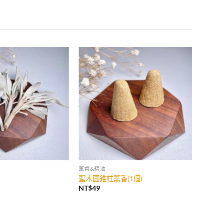
薰香&精油
聖木圓錐柱薰香(1個)
NT$
49