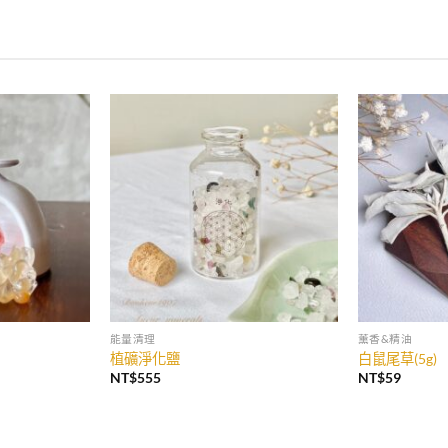
能量清理
薰香&精油
植礦淨化鹽
白鼠尾草(5g)
NT$
555
NT$
59