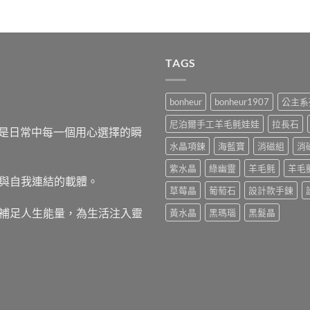
TAGS
bonheur
bonheur1907
公主系
尼泊爾手工羊毛氈娃娃
拉長石
，而是日常中每一個用心選擇的瞬
水晶項鍊
海藍寶
消磁組
消
紫水晶
綠幽靈
羊毛氈
羊毛
與自我連結的載體。
草莓晶
葡萄石
設計款手鍊
補足人生能量，為生活注入靈
黃水晶
黑瑪瑙
黑髮晶