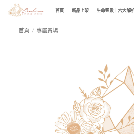
Skip
首頁
新品上架
生命靈數｜六大解析 
to
content
首頁
/
專屬賣場