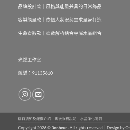
品牌設計款｜風格與能量兼具的日常飾品
客製能量款｜依個人狀況與需求量身打造
生命靈數款｜靈數解析結合專屬水晶組合
—
光鋩工作室
統編：91135610
購買須知及配戴介紹
售後服務說明
水晶淨化說明
Copyright 2026 ©
Bonheur
. All rights reserved｜Design by
On