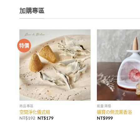
加購專區
特價
商品專區
能量清理
空間淨化儀式組
礦寶の倒流薰香浴
原
目
NT$
192
NT$
179
NT$
999
始
前
價
價
格：
格：
NT$192。
NT$179。