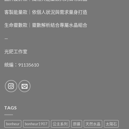
客製能量款｜依個人狀況與需求量身打造
生命靈數款｜靈數解析結合專屬水晶組合
—
光鋩工作室
統編：91135610
TAGS
bonheur
bonheur1907
公主系列
原礦
天然水晶
太陽石