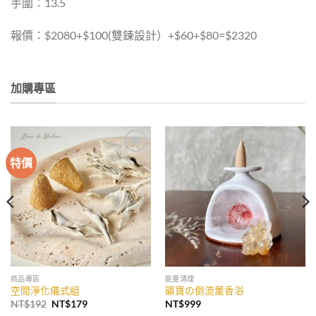
手圍：13.5
報價：$2080+$100(雙鍊設計）+$60+$80=$2320
加購專區
特價
加入
加入
收藏
收藏
商品專區
能量清理
空間淨化儀式組
礦寶の倒流薰香浴
原
目
NT$
192
NT$
179
NT$
999
始
前