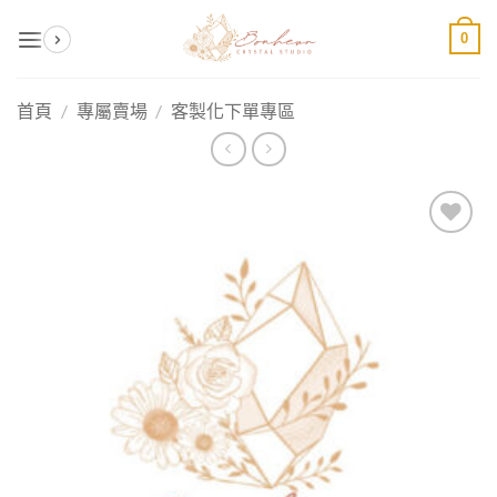
Skip
0
to
content
首頁
/
專屬賣場
/
客製化下單專區
加入
收藏