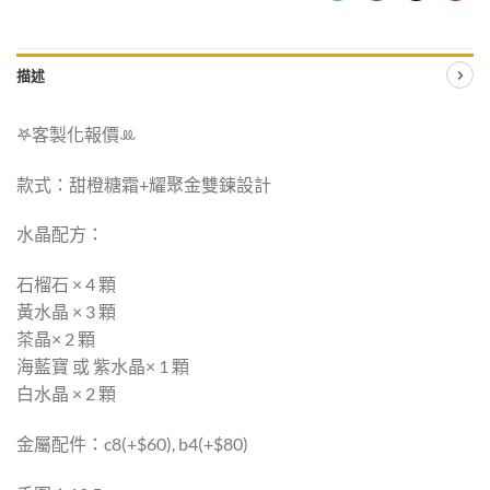
描述
𖤐客製化報價‪ꔛ
款式：甜橙糖霜+耀聚金雙鍊設計
水晶配方：
石榴石 × 4 顆
黃水晶 × 3 顆
茶晶× 2 顆
海藍寶 或 紫水晶× 1 顆
白水晶 × 2 顆
金屬配件：c8(+$60), b4(+$80)