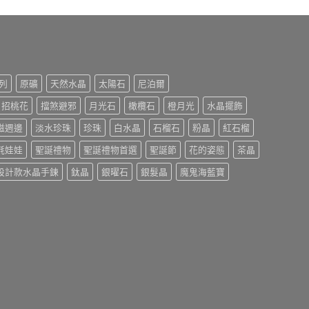
列
原礦
天然水晶
太陽石
尼泊爾
招桃花
擋煞避邪
月光石
橄欖石
橙月光
水晶擺飾
磁週邊
淡水珍珠
珍珠
白水晶
石榴石
粉晶
紅石榴
氈娃娃
聖誕禮物
聖誕禮物首選
聖誕節
花的姿態
茶晶
設計款水晶手鍊
鈦晶
銀曜石
銀髮晶
魔鬼海藍寶