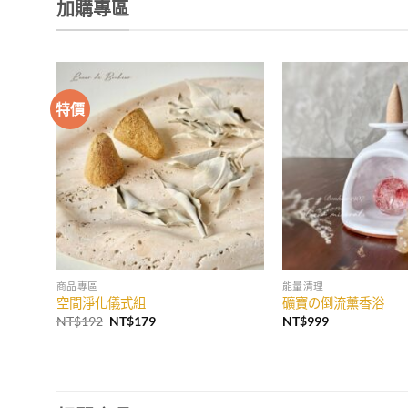
加購專區
特價
加入
收藏
商品專區
能量清理
空間淨化儀式組
礦寶の倒流薰香浴
原
目
NT$
192
NT$
179
NT$
999
始
前
價
價
格：
格：
NT$192。
NT$179。