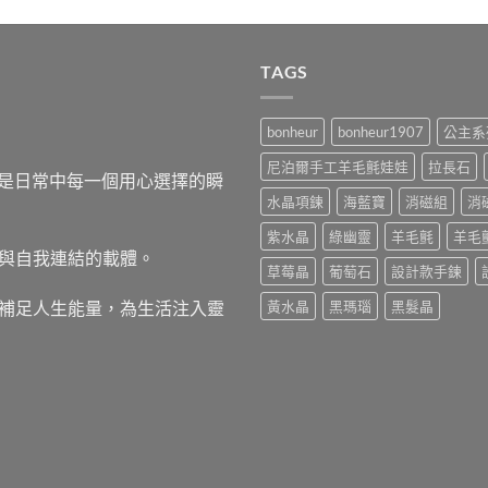
TAGS
bonheur
bonheur1907
公主系
尼泊爾手工羊毛氈娃娃
拉長石
，而是日常中每一個用心選擇的瞬
水晶項鍊
海藍寶
消磁組
消
紫水晶
綠幽靈
羊毛氈
羊毛
與自我連結的載體。
草莓晶
葡萄石
設計款手鍊
補足人生能量，為生活注入靈
黃水晶
黑瑪瑙
黑髮晶