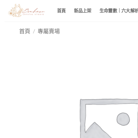
Skip
首頁
新品上架
生命靈數｜六大解析 
to
content
首頁
/
專屬賣場