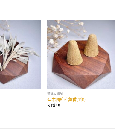
加入
加入
收藏
收藏
薰香&精油
聖木圓錐柱薰香(1個)
NT$
49