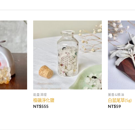
加入
加入
收藏
收藏
能量清理
薰香&精油
植礦淨化鹽
白鼠尾草(5g)
NT$
555
NT$
59