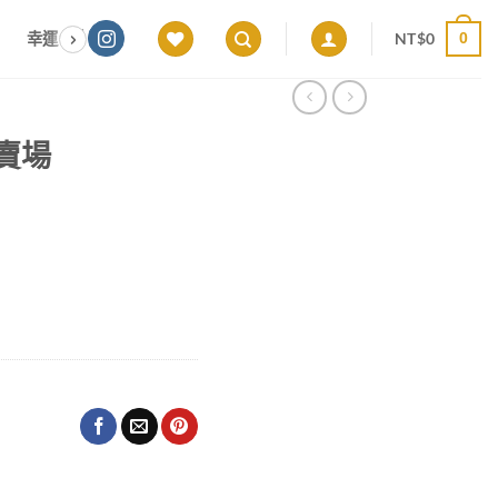
NT$
0
幸運色｜能量感應 × 色彩頻率 × 專屬設計
願望顯化｜意圖啟動 ×
0
屬賣場