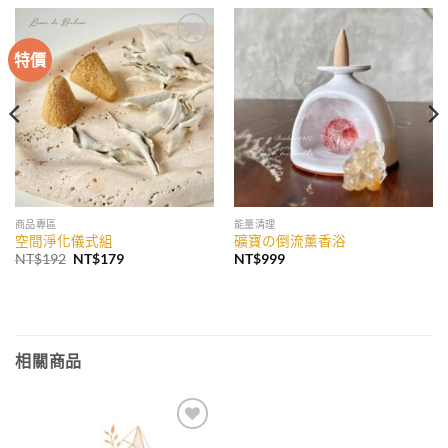
特價
加入
加入
收藏
收藏
商品專區
能量清理
空間淨化儀式組
礦寶の倒流薰香浴
原
目
NT$
192
NT$
179
NT$
999
始
前
價
價
格：
格：
NT$192。
NT$179。
相關商品
加入