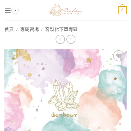
Skip
0
to
content
首頁
/
專屬賣場
/
客製化下單專區
加入
收藏