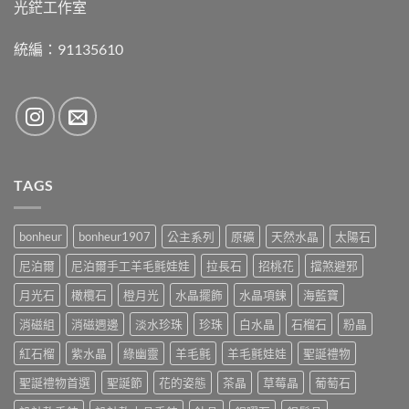
光鋩工作室
統編：91135610
TAGS
bonheur
bonheur1907
公主系列
原礦
天然水晶
太陽石
尼泊爾
尼泊爾手工羊毛氈娃娃
拉長石
招桃花
擋煞避邪
月光石
橄欖石
橙月光
水晶擺飾
水晶項鍊
海藍寶
消磁組
消磁週邊
淡水珍珠
珍珠
白水晶
石榴石
粉晶
紅石榴
紫水晶
綠幽靈
羊毛氈
羊毛氈娃娃
聖誕禮物
聖誕禮物首選
聖誕節
花的姿態
茶晶
草莓晶
葡萄石