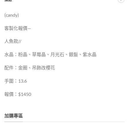
(candy)
客製化報價—
人魚款//
水晶：粉晶、草莓晶、月光石、銀髮、紫水晶
配件：金圈、吊飾改櫻花
手圍：13.6
報價：$1450
加購專區