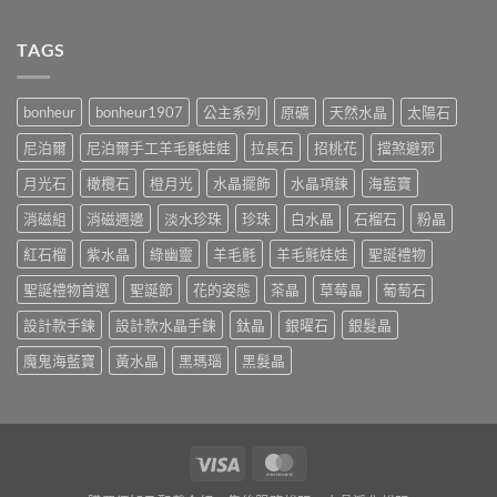
TAGS
bonheur
bonheur1907
公主系列
原礦
天然水晶
太陽石
尼泊爾
尼泊爾手工羊毛氈娃娃
拉長石
招桃花
擋煞避邪
月光石
橄欖石
橙月光
水晶擺飾
水晶項鍊
海藍寶
消磁組
消磁週邊
淡水珍珠
珍珠
白水晶
石榴石
粉晶
紅石榴
紫水晶
綠幽靈
羊毛氈
羊毛氈娃娃
聖誕禮物
聖誕禮物首選
聖誕節
花的姿態
茶晶
草莓晶
葡萄石
設計款手鍊
設計款水晶手鍊
鈦晶
銀曜石
銀髮晶
魔鬼海藍寶
黃水晶
黑瑪瑙
黑髮晶
Visa
MasterCard