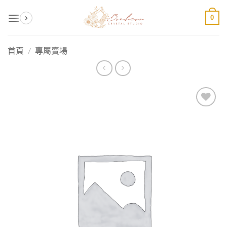
Skip
0
to
content
首頁
/
專屬賣場
加入
收藏