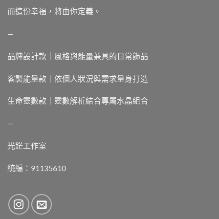
而這份幸福，將由你定義。
—
品牌設計款｜風格與能量兼具的日常飾品
客製能量款｜依個人狀況與需求量身打造
生命靈數款｜靈數解析結合專屬水晶組合
—
光鋩工作室
統編：91135610