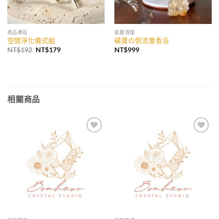
商品專區
能量清理
空間淨化儀式組
礦寶の倒流薰香浴
原
目
NT$
192
NT$
179
NT$
999
始
前
價
價
格：
格：
NT$192。
NT$179。
相關商品
加入
加入
收藏
收藏