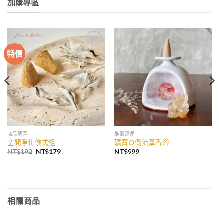
加購專區
特價
加入
加入
收藏
收藏
商品專區
能量清理
空間淨化儀式組
礦寶の倒流薰香浴
原
目
NT$
192
NT$
179
NT$
999
始
前
價
價
格：
格：
NT$192。
NT$179。
相關商品