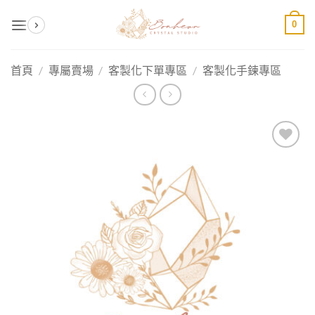
Skip
0
to
content
首頁
/
專屬賣場
/
客製化下單專區
/
客製化手鍊專區
加入
收藏