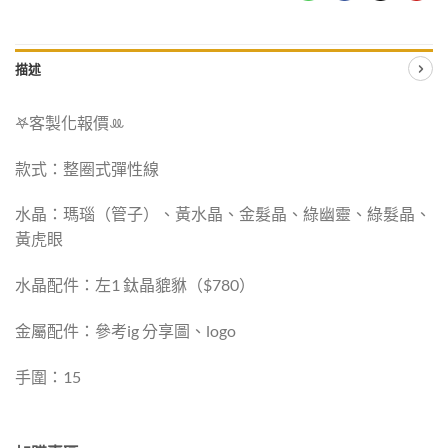
描述
𖤐客製化報價‪ꔛ
款式：整圈式彈性線
水晶：瑪瑙（管子）、黃水晶、金髮晶、綠幽靈、綠髮晶、
黃虎眼
水晶配件：左1 鈦晶貔貅（$780）
金屬配件：參考ig 分享圖、logo
手圍：15