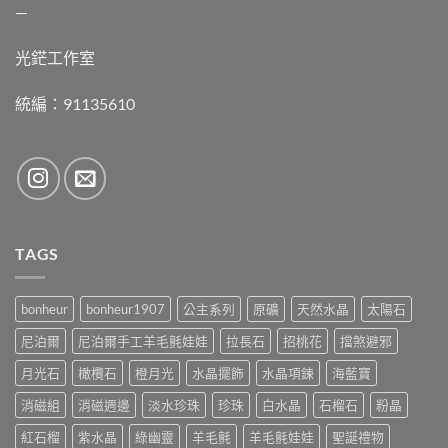
—
光鋩工作室
統編：91135610
TAGS
bonheur
bonheur1907
公主系列
原礦
天然水晶
太陽石
尼泊爾
尼泊爾手工羊毛氈娃娃
拉長石
招桃花
擋煞避邪
月光石
橄欖石
橙月光
水晶擺飾
水晶項鍊
海藍寶
消磁組
消磁週邊
淡水珍珠
珍珠
白水晶
石榴石
粉晶
紅石榴
紫水晶
綠幽靈
羊毛氈
羊毛氈娃娃
聖誕禮物