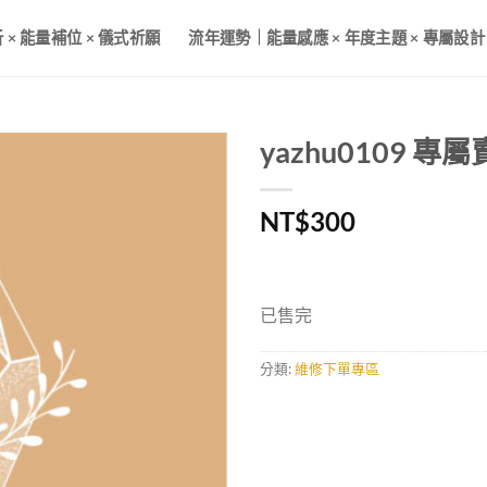
× 能量補位 × 儀式祈願
流年運勢｜能量感應 × 年度主題 × 專屬設計
yazhu0109 專
加入
NT$
300
收藏
已售完
分類:
維修下單專區