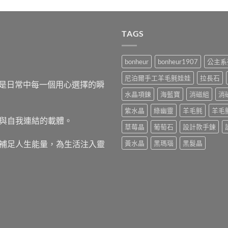
TAGS
bonheur
bonheur1907
公主系
尼泊爾手工羊毛氈娃娃
拉長石
，而是日常中每一個用心選擇的瞬
水晶項鍊
海藍寶
消磁組
消
紫水晶
綠幽靈
羊毛氈
羊毛
與自我連結的載體。
草莓晶
葡萄石
設計款手鍊
補足人生能量，為生活注入靈
黃水晶
黑瑪瑙
黑髮晶