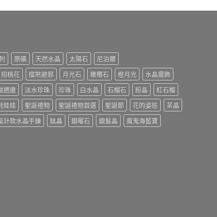
列
原礦
天然水晶
太陽石
尼泊爾
招桃花
擋煞避邪
月光石
橄欖石
橙月光
水晶擺飾
磁週邊
淡水珍珠
珍珠
白水晶
石榴石
粉晶
紅石榴
氈娃娃
聖誕禮物
聖誕禮物首選
聖誕節
花的姿態
茶晶
設計款水晶手鍊
鈦晶
銀曜石
銀髮晶
魔鬼海藍寶