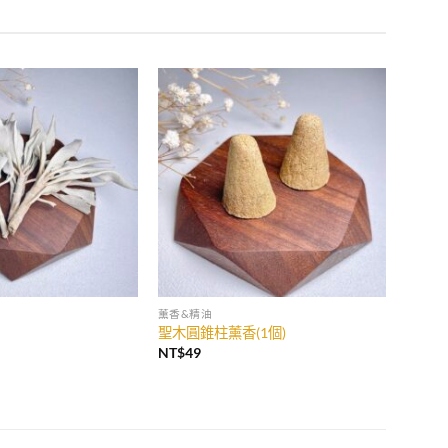
加入
加入
收藏
收藏
薰香&精油
聖木圓錐柱薰香(1個)
NT$
49