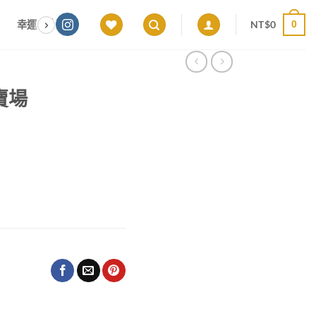
NT$
0
幸運色｜能量感應 × 色彩頻率 × 專屬設計
願望顯化｜意圖啟動 ×
0
屬賣場