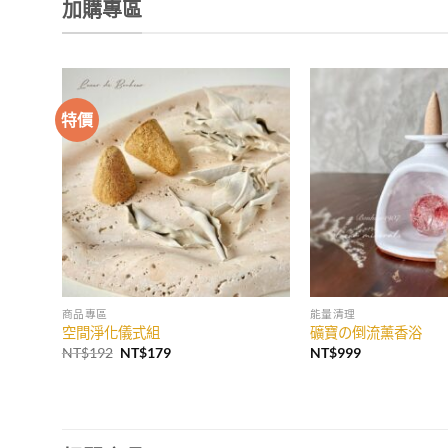
加購專區
特價
加入
收藏
商品專區
能量清理
空間淨化儀式組
礦寶の倒流薰香浴
原
目
NT$
192
NT$
179
NT$
999
始
前
價
價
格：
格：
NT$192。
NT$179。