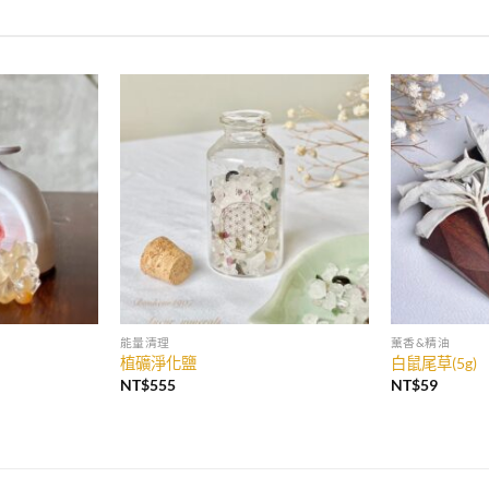
加入
加入
收藏
收藏
能量清理
薰香&精油
植礦淨化鹽
白鼠尾草(5g)
NT$
555
NT$
59