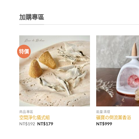
加購專區
特價
商品專區
能量清理
空間淨化儀式組
礦寶の倒流薰香浴
原
目
NT$
192
NT$
179
NT$
999
始
前
價
價
格：
格：