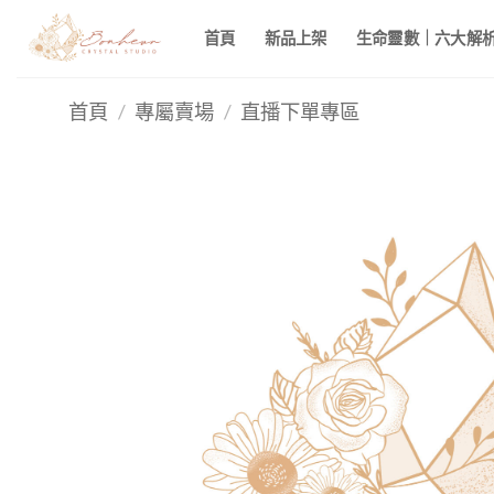
Skip
首頁
新品上架
生命靈數｜六大解析 
to
content
首頁
/
專屬賣場
/
直播下單專區