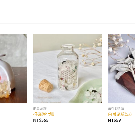
能量清理
薰香&精油
植礦淨化鹽
白鼠尾草(5g)
NT$
555
NT$
59