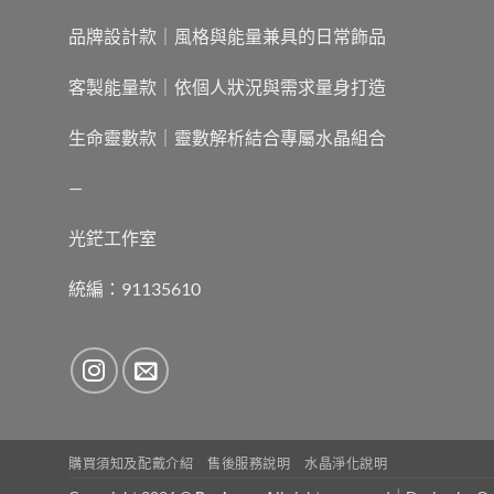
品牌設計款｜風格與能量兼具的日常飾品
客製能量款｜依個人狀況與需求量身打造
生命靈數款｜靈數解析結合專屬水晶組合
—
光鋩工作室
統編：91135610
購買須知及配戴介紹
售後服務說明
水晶淨化說明