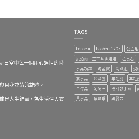
TAGS
bonheur
bonheur1907
公主系
尼泊爾手工羊毛氈娃娃
拉長石
，而是日常中每一個用心選擇的瞬
水晶項鍊
海藍寶
消磁組
消
紫水晶
綠幽靈
羊毛氈
羊毛
與自我連結的載體。
草莓晶
葡萄石
設計款手鍊
補足人生能量，為生活注入靈
黃水晶
黑瑪瑙
黑髮晶