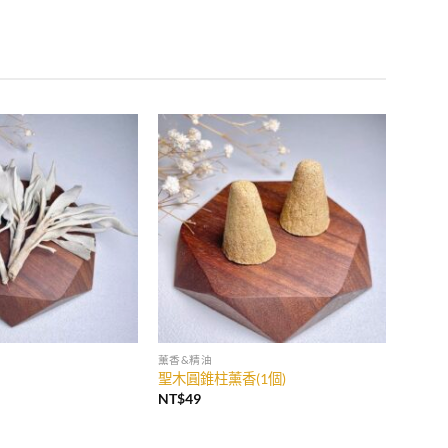
薰香&精油
聖木圓錐柱薰香(1個)
NT$
49