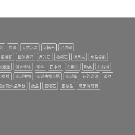
列
原礦
天然水晶
太陽石
尼泊爾
招桃花
擋煞避邪
月光石
橄欖石
橙月光
水晶擺飾
磁週邊
淡水珍珠
珍珠
白水晶
石榴石
粉晶
紅石榴
氈娃娃
聖誕禮物
聖誕禮物首選
聖誕節
花的姿態
茶晶
設計款水晶手鍊
鈦晶
銀曜石
銀髮晶
魔鬼海藍寶