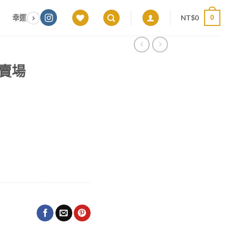
NT$
0
幸運色｜能量感應 × 色彩頻率 × 專屬設計
願望顯化｜意圖啟動 ×
0
屬賣場