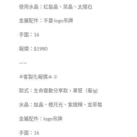
使用水晶：紅髮晶、茶晶、太陽石
金屬配件：不要 logo吊牌
手圍：16
報價：$1980
——
𖤐客製化報價‪ꔛ ②
款式：生命靈數分享款，單管（看Ig)
水晶：鈦晶、橙月光、紫鋰輝、金草莓
金屬配件：logo吊牌
手圍：16