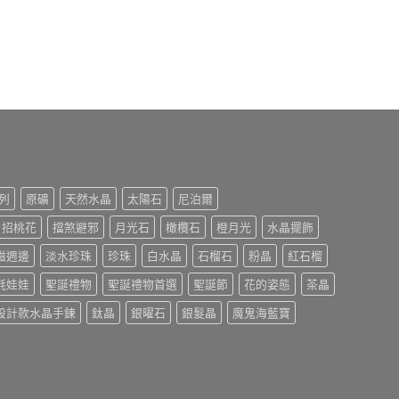
列
原礦
天然水晶
太陽石
尼泊爾
招桃花
擋煞避邪
月光石
橄欖石
橙月光
水晶擺飾
磁週邊
淡水珍珠
珍珠
白水晶
石榴石
粉晶
紅石榴
氈娃娃
聖誕禮物
聖誕禮物首選
聖誕節
花的姿態
茶晶
設計款水晶手鍊
鈦晶
銀曜石
銀髮晶
魔鬼海藍寶