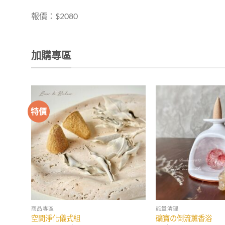
報價：$2080
加購專區
特價
商品專區
能量清理
空間淨化儀式組
礦寶の倒流薰香浴