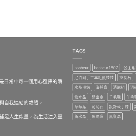
TAGS
bonheur
bonheur1907
公主系
尼泊爾手工羊毛氈娃娃
拉長石
，而是日常中每一個用心選擇的瞬
水晶項鍊
海藍寶
消磁組
消
紫水晶
綠幽靈
羊毛氈
羊毛
與自我連結的載體。
草莓晶
葡萄石
設計款手鍊
補足人生能量，為生活注入靈
黃水晶
黑瑪瑙
黑髮晶