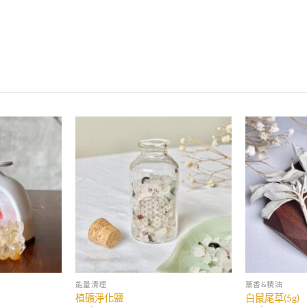
能量清理
薰香&精油
植礦淨化鹽
白鼠尾草(5g)