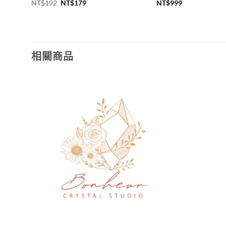
原
目
NT$
192
NT$
179
NT$
999
始
前
價
價
格：
格：
NT$192。
NT$179。
相關商品