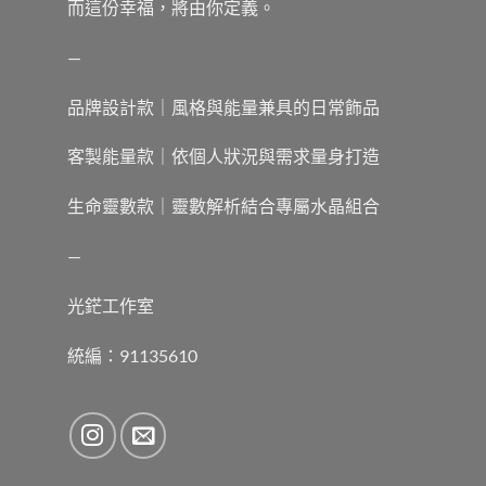
而這份幸福，將由你定義。
—
品牌設計款｜風格與能量兼具的日常飾品
客製能量款｜依個人狀況與需求量身打造
生命靈數款｜靈數解析結合專屬水晶組合
—
光鋩工作室
統編：91135610