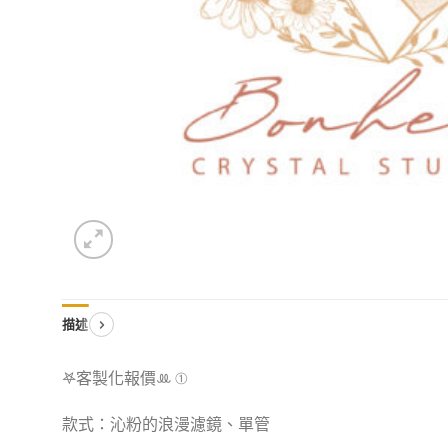
描述
𖤐客製化報價‪ꔛ ①
款式：沁粉的浪漫濾鏡、單管