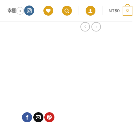
NT$
0
幸運色｜能量感應 × 色彩頻率 × 專屬設計
願望顯化｜意圖啟動 ×
0