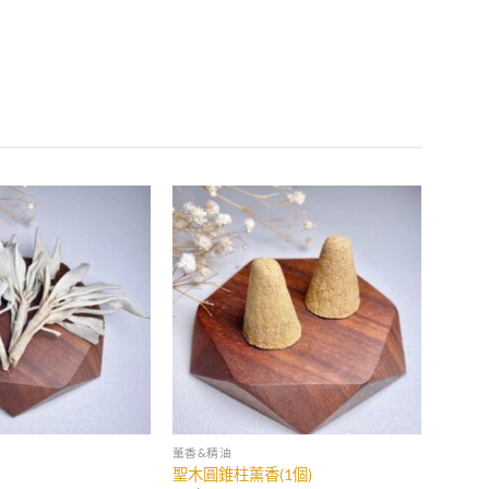
薰香&精油
聖木圓錐柱薰香(1個)