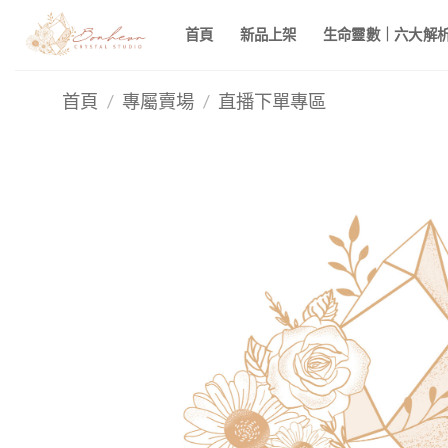
Skip
首頁
新品上架
生命靈數｜六大解析 
to
content
首頁
/
專屬賣場
/
直播下單專區