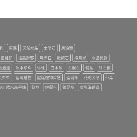
列
原礦
天然水晶
太陽石
尼泊爾
招桃花
擋煞避邪
月光石
橄欖石
橙月光
水晶擺飾
磁週邊
淡水珍珠
珍珠
白水晶
石榴石
粉晶
紅石榴
氈娃娃
聖誕禮物
聖誕禮物首選
聖誕節
花的姿態
茶晶
設計款水晶手鍊
鈦晶
銀曜石
銀髮晶
魔鬼海藍寶