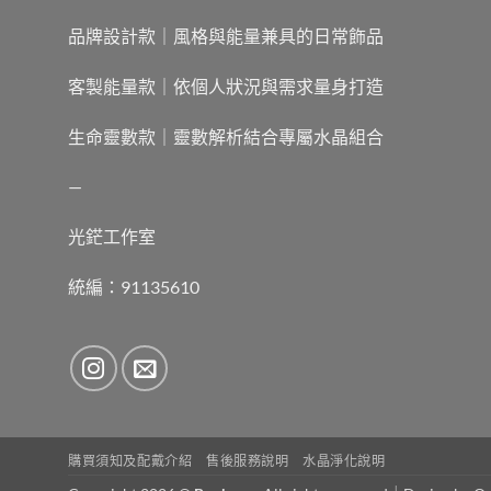
品牌設計款｜風格與能量兼具的日常飾品
客製能量款｜依個人狀況與需求量身打造
生命靈數款｜靈數解析結合專屬水晶組合
—
光鋩工作室
統編：91135610
購買須知及配戴介紹
售後服務說明
水晶淨化說明