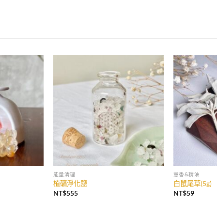
能量清理
薰香&精油
植礦淨化鹽
白鼠尾草(5g)
NT$
555
NT$
59