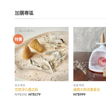
加購專區
特價
商品專區
能量清理
空間淨化儀式組
礦寶の倒流薰香浴
原
目
NT$
192
NT$
179
NT$
999
始
前
價
價
格：
格：