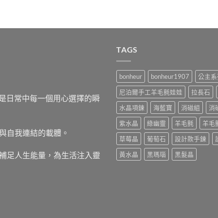
TAGS
bonheur
bonheur1907
公主系
尼泊爾手工羊毛氈娃娃
拉長石
，而是日常中每一個用心選擇的瞬
水晶項鍊
海藍寶
消磁組
消
紫水晶
綠幽靈
羊毛氈
羊毛
與自我連結的載體。
草莓晶
葡萄石
設計款手鍊
補足人生能量，為生活注入靈
黃水晶
黑瑪瑙
黑髮晶