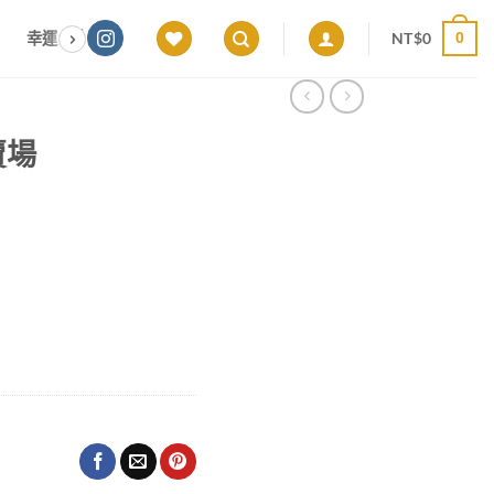
NT$
0
幸運色｜能量感應 × 色彩頻率 × 專屬設計
願望顯化｜意圖啟動 ×
0
屬賣場