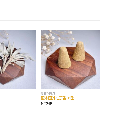
薰香&精油
聖木圓錐柱薰香(1個)
NT$
49