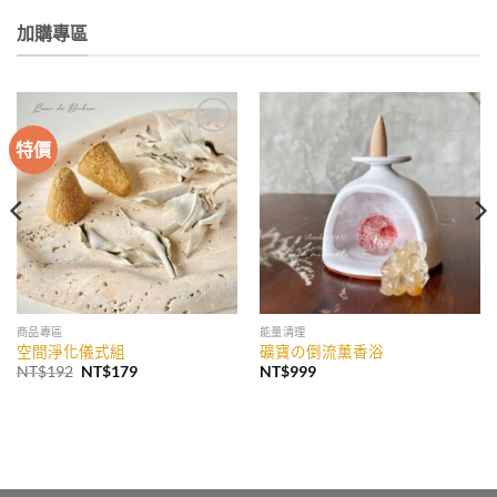
加購專區
特價
加入
加入
收藏
收藏
商品專區
能量清理
空間淨化儀式組
礦寶の倒流薰香浴
原
目
NT$
192
NT$
179
NT$
999
始
前
價
價
格：
格：
NT$192。
NT$179。