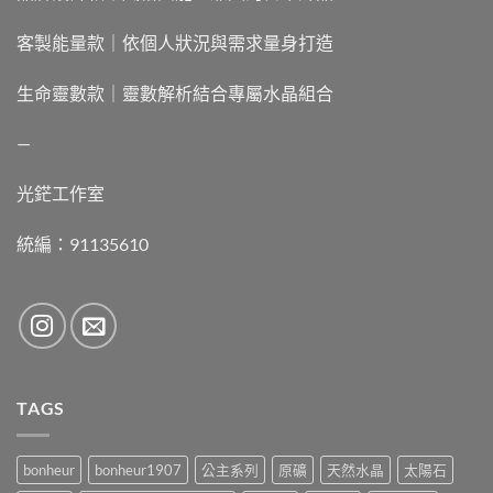
客製能量款｜依個人狀況與需求量身打造
生命靈數款｜靈數解析結合專屬水晶組合
—
光鋩工作室
統編：91135610
TAGS
bonheur
bonheur1907
公主系列
原礦
天然水晶
太陽石