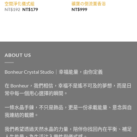
空間淨化儀式組
礦寶の倒流薰香浴
原
目
NT$
192
NT$
179
NT$
999
始
前
價
價
格：
格：
NT$192。
NT$179。
ABOUT US
Bonheur Crystal Studio｜幸福能量，由你定義
在 Bonheur，我們相信，幸福不是遙不可及的夢想，而是日
常中每一個用心選擇的瞬間。
一條水晶手鍊，不只是飾品，更是一份承載能量、意念與自
我連結的載體。
我們希望透過天然水晶的力量，陪伴你找回內在平衡、補足
人生能量，為生活注入靈性與儀式感。