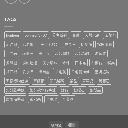
TAGS
bonheur
bonheur1907
公主系列
原礦
天然水晶
太陽石
尼泊爾
尼泊爾手工羊毛氈娃娃
拉長石
招桃花
擋煞避邪
月光石
橄欖石
橙月光
水晶擺飾
水晶項鍊
海藍寶
消磁組
消磁週邊
淡水珍珠
珍珠
白水晶
石榴石
粉晶
紅石榴
紫水晶
綠幽靈
羊毛氈
羊毛氈娃娃
聖誕禮物
聖誕禮物首選
聖誕節
花的姿態
茶晶
草莓晶
葡萄石
設計款手鍊
設計款水晶手鍊
鈦晶
銀曜石
銀髮晶
魔鬼海藍寶
黃水晶
黑瑪瑙
黑髮晶
Visa
MasterCard