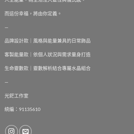
而這份幸福，將由你定義。
—
品牌設計款｜風格與能量兼具的日常飾品
客製能量款｜依個人狀況與需求量身打造
生命靈數款｜靈數解析結合專屬水晶組合
—
光鋩工作室
統編：91135610