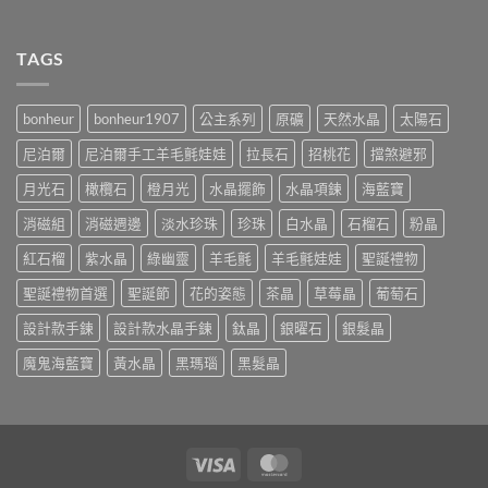
TAGS
bonheur
bonheur1907
公主系列
原礦
天然水晶
太陽石
尼泊爾
尼泊爾手工羊毛氈娃娃
拉長石
招桃花
擋煞避邪
月光石
橄欖石
橙月光
水晶擺飾
水晶項鍊
海藍寶
消磁組
消磁週邊
淡水珍珠
珍珠
白水晶
石榴石
粉晶
紅石榴
紫水晶
綠幽靈
羊毛氈
羊毛氈娃娃
聖誕禮物
聖誕禮物首選
聖誕節
花的姿態
茶晶
草莓晶
葡萄石
設計款手鍊
設計款水晶手鍊
鈦晶
銀曜石
銀髮晶
魔鬼海藍寶
黃水晶
黑瑪瑙
黑髮晶
Visa
MasterCard