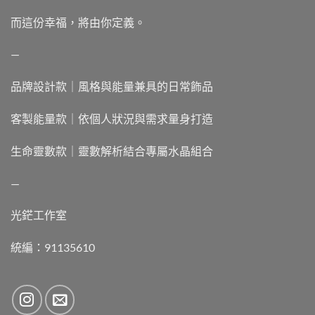
而這份幸福，將由你定義。
—
品牌設計款｜風格與能量兼具的日常飾品
客製能量款｜依個人狀況與需求量身打造
生命靈數款｜靈數解析結合專屬水晶組合
—
光鋩工作室
統編：91135610