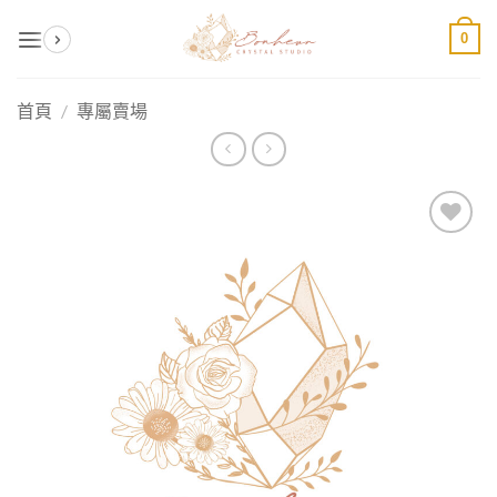
Skip
0
to
content
首頁
/
專屬賣場
加入
收藏