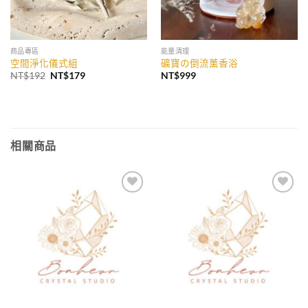
商品專區
能量清理
空間淨化儀式組
礦寶の倒流薰香浴
原
目
NT$
192
NT$
179
NT$
999
始
前
價
價
格：
格：
NT$192。
NT$179。
相關商品
加入
加入
收藏
收藏