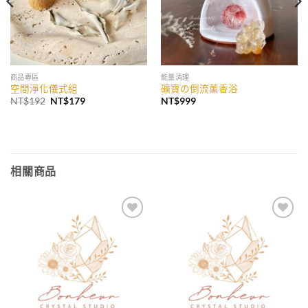
商品專區
能量清理
空間淨化儀式組
礦寶の倒流薰香浴
原
目
NT$
192
NT$
179
NT$
999
始
前
價
價
格：
格：
NT$192。
NT$179。
相關商品
加入
加入
收藏
收藏