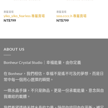
專屬賣場
專屬賣場
yiko_yiko_fearless 專屬賣場
ssss.cccc.h 專屬賣場
NT$
799
NT$
799
ABOUT US
Bonheur Crystal Studio｜幸福能量，由你定義
在 Bonheur，我們相信，幸福不是遙不可及的夢想，而是日
常中每一個用心選擇的瞬間。
一條水晶手鍊，不只是飾品，更是一份承載能量、意念與自
我連結的載體。
我們希望透過天然水晶的力量，陪伴你找回內在平衡、補足