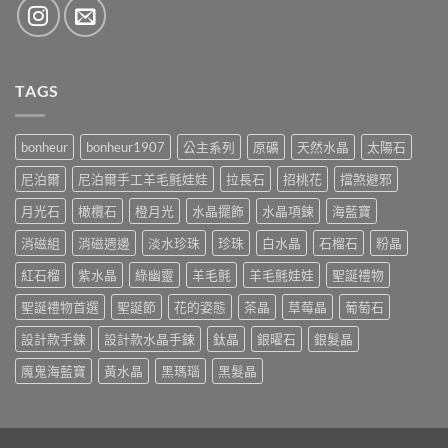
TAGS
bonheur
bonheur1907
公主系列
原礦
天然水晶
太陽石
尼泊爾
尼泊爾手工羊毛氈娃娃
拉長石
招桃花
擋煞避邪
月光石
橄欖石
橙月光
水晶擺飾
水晶項鍊
海藍寶
消磁組
消磁週邊
淡水珍珠
珍珠
白水晶
石榴石
粉晶
紅石榴
紫水晶
綠幽靈
羊毛氈
羊毛氈娃娃
聖誕禮物
聖誕禮物首選
聖誕節
花的姿態
茶晶
草莓晶
葡萄石
設計款手鍊
設計款水晶手鍊
鈦晶
銀曜石
銀髮晶
魔鬼海藍寶
黃水晶
黑瑪瑙
黑髮晶