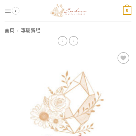
Skip
0
to
content
首頁
/
專屬賣場
加入
收藏