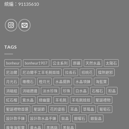
統編：91135610
TAGS
bonheur
bonheur1907
公主系列
原礦
天然水晶
太陽石
尼泊爾
尼泊爾手工羊毛氈娃娃
拉長石
招桃花
擋煞避邪
月光石
橄欖石
橙月光
水晶擺飾
水晶項鍊
海藍寶
消磁組
消磁週邊
淡水珍珠
珍珠
白水晶
石榴石
粉晶
紅石榴
紫水晶
綠幽靈
羊毛氈
羊毛氈娃娃
聖誕禮物
聖誕禮物首選
聖誕節
花的姿態
茶晶
草莓晶
葡萄石
設計款手鍊
設計款水晶手鍊
鈦晶
銀曜石
銀髮晶
魔鬼海藍寶
黃水晶
黑瑪瑙
黑髮晶