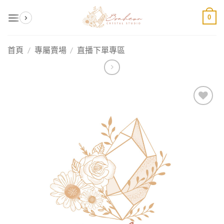
Skip
0
to
content
首頁
/
專屬賣場
/
直播下單專區
加入
收藏