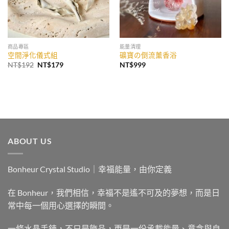
商品專區
能量清理
空間淨化儀式組
礦寶の倒流薰香浴
原
目
NT$
192
NT$
179
NT$
999
始
前
價
價
格：
格：
NT$192。
NT$179。
ABOUT US
Bonheur Crystal Studio｜幸福能量，由你定義
在 Bonheur，我們相信，幸福不是遙不可及的夢想，而是日
常中每一個用心選擇的瞬間。
一條水晶手鍊，不只是飾品，更是一份承載能量、意念與自