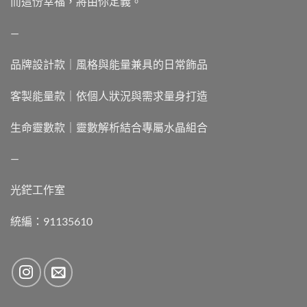
而這份幸福，將由你定義。
—
品牌設計款｜風格與能量兼具的日常飾品
客製能量款｜依個人狀況與需求量身打造
生命靈數款｜靈數解析結合專屬水晶組合
—
光鋩工作室
統編：91135610