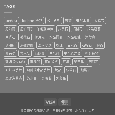
TAGS
bonheur
bonheur1907
公主系列
原礦
天然水晶
太陽石
尼泊爾
尼泊爾手工羊毛氈娃娃
拉長石
招桃花
擋煞避邪
月光石
橄欖石
橙月光
水晶擺飾
水晶項鍊
海藍寶
消磁組
消磁週邊
淡水珍珠
珍珠
白水晶
石榴石
粉晶
紅石榴
紫水晶
綠幽靈
羊毛氈
羊毛氈娃娃
聖誕禮物
聖誕禮物首選
聖誕節
花的姿態
茶晶
草莓晶
葡萄石
設計款手鍊
設計款水晶手鍊
鈦晶
銀曜石
銀髮晶
魔鬼海藍寶
黃水晶
黑瑪瑙
黑髮晶
Visa
MasterCard
購買須知及配戴介紹
售後服務說明
水晶淨化說明