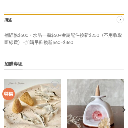
描述
補貔貅$500、水晶一顆$50+金屬配件換新$250（不用收取
斷線費）+加購吊飾換新$60=$860
加購專區
特價
加入
加入
收藏
收藏