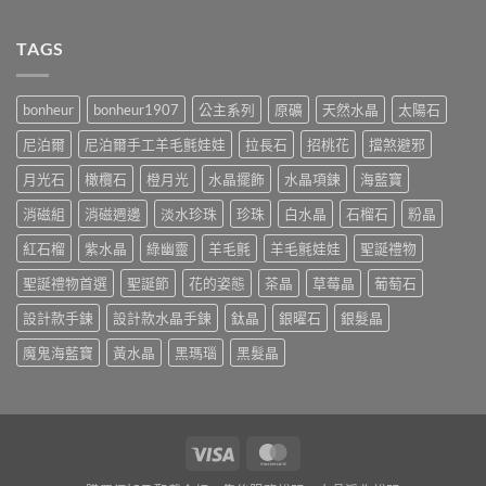
TAGS
bonheur
bonheur1907
公主系列
原礦
天然水晶
太陽石
尼泊爾
尼泊爾手工羊毛氈娃娃
拉長石
招桃花
擋煞避邪
月光石
橄欖石
橙月光
水晶擺飾
水晶項鍊
海藍寶
消磁組
消磁週邊
淡水珍珠
珍珠
白水晶
石榴石
粉晶
紅石榴
紫水晶
綠幽靈
羊毛氈
羊毛氈娃娃
聖誕禮物
聖誕禮物首選
聖誕節
花的姿態
茶晶
草莓晶
葡萄石
設計款手鍊
設計款水晶手鍊
鈦晶
銀曜石
銀髮晶
魔鬼海藍寶
黃水晶
黑瑪瑙
黑髮晶
Visa
MasterCard