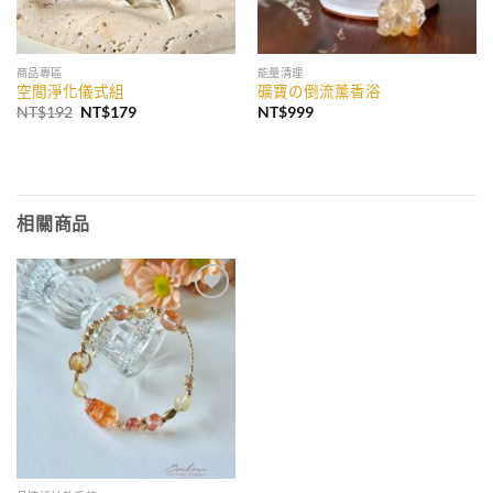
商品專區
能量清理
空間淨化儀式組
礦寶の倒流薰香浴
原
目
NT$
192
NT$
179
NT$
999
始
前
價
價
格：
格：
NT$192。
NT$179。
相關商品
加入
收藏