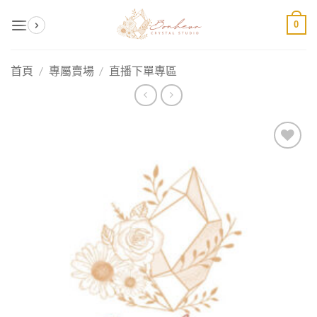
Skip
0
to
content
首頁
/
專屬賣場
/
直播下單專區
加入
收藏