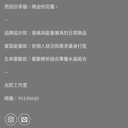
而這份幸福，將由你定義。
—
品牌設計款｜風格與能量兼具的日常飾品
客製能量款｜依個人狀況與需求量身打造
生命靈數款｜靈數解析結合專屬水晶組合
—
光鋩工作室
統編：91135610