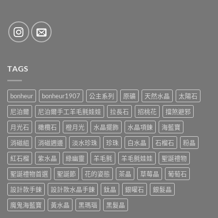
TAGS
bonheur
bonheur1907
公主系列
原礦
天然水晶
太陽石
尼泊爾
尼泊爾手工羊毛氈娃娃
拉長石
招桃花
擋煞避邪
月光石
橄欖石
橙月光
水晶擺飾
水晶項鍊
海藍寶
消磁組
消磁週邊
淡水珍珠
珍珠
白水晶
石榴石
粉晶
紅石榴
紫水晶
綠幽靈
羊毛氈
羊毛氈娃娃
聖誕禮物
聖誕禮物首選
聖誕節
花的姿態
茶晶
草莓晶
葡萄石
設計款手鍊
設計款水晶手鍊
鈦晶
銀曜石
銀髮晶
魔鬼海藍寶
黃水晶
黑瑪瑙
黑髮晶