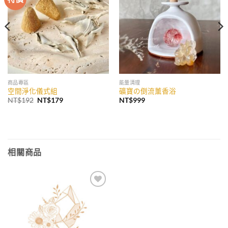
收藏
收藏
商品專區
能量清理
空間淨化儀式組
礦寶の倒流薰香浴
原
目
NT$
192
NT$
179
NT$
999
始
前
價
價
格：
格：
NT$192。
NT$179。
相關商品
加入
收藏