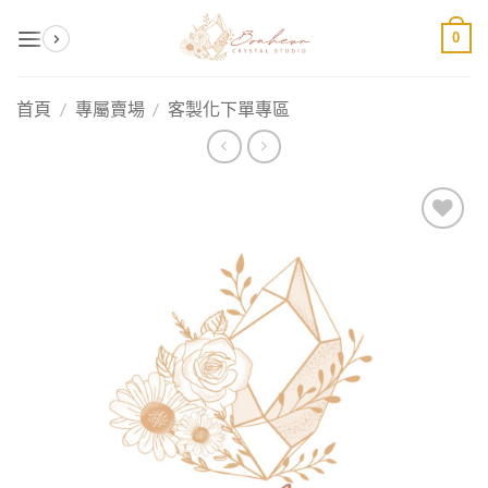
Skip
0
to
content
首頁
/
專屬賣場
/
客製化下單專區
加入
收藏