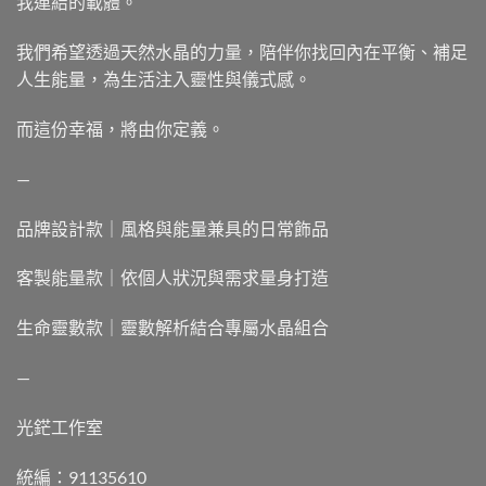
我連結的載體。
我們希望透過天然水晶的力量，陪伴你找回內在平衡、補足
人生能量，為生活注入靈性與儀式感。
而這份幸福，將由你定義。
—
品牌設計款｜風格與能量兼具的日常飾品
客製能量款｜依個人狀況與需求量身打造
生命靈數款｜靈數解析結合專屬水晶組合
—
光鋩工作室
統編：91135610