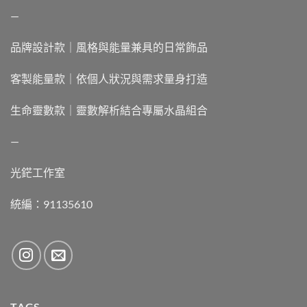
—
品牌設計款｜風格與能量兼具的日常飾品
客製能量款｜依個人狀況與需求量身打造
生命靈數款｜靈數解析結合專屬水晶組合
—
光鋩工作室
統編：91135610
TAGS