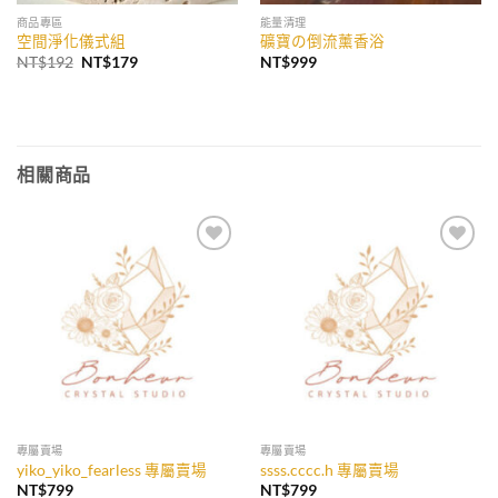
商品專區
能量清理
空間淨化儀式組
礦寶の倒流薰香浴
原
目
NT$
192
NT$
179
NT$
999
始
前
價
價
格：
格：
NT$192。
NT$179。
相關商品
加入
加入
收藏
收藏
專屬賣場
專屬賣場
yiko_yiko_fearless 專屬賣場
ssss.cccc.h 專屬賣場
NT$
799
NT$
799