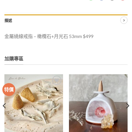
描述
金屬繞線戒指 – 橄欖石+月光石 53mm $499
加購專區
特價
加入
加入
收藏
收藏