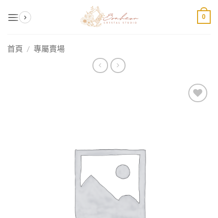
Skip
0
to
content
首頁
/
專屬賣場
加入
收藏