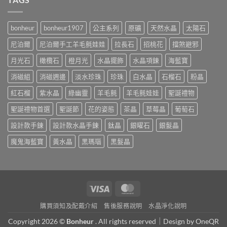
bonheur
bonheur1907
公主系列
原礦
天然水晶
太陽石
尼泊爾
尼泊爾手工羊毛氈娃娃
拉長石
招桃花
擋煞避邪
月光石
橄欖石
橙月光
水晶擺飾
水晶項鍊
海藍寶
消磁組
消磁週邊
淡水珍珠
珍珠
白水晶
石榴石
粉晶
紅石榴
紫水晶
綠幽靈
羊毛氈
羊毛氈娃娃
聖誕禮物
聖誕禮物首選
聖誕節
花的姿態
茶晶
草莓晶
葡萄石
設計款手鍊
設計款水晶手鍊
鈦晶
銀曜石
銀髮晶
魔鬼海藍寶
黃水晶
黑瑪瑙
黑髮晶
Visa
MasterCard
購買須知及配戴介紹
售後服務說明
水晶淨化說明
Copyright 2026 ©
Bonheur
. All rights reserved｜Design by
OneQR