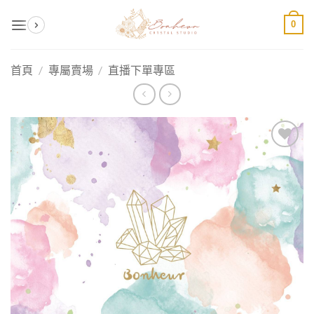
Skip
0
to
content
首頁
/
專屬賣場
/
直播下單專區
加入
收藏