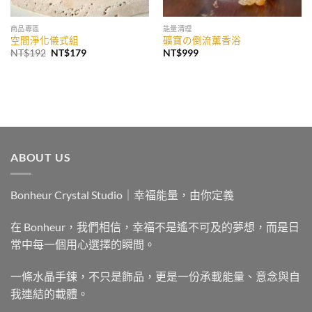
商品專區
能量清理
空間淨化儀式組
礦寶の倒流薰香浴
原
目
NT$
192
NT$
179
NT$
999
始
前
價
價
格：
格：
NT$192。
NT$179。
ABOUT US
Bonheur Crystal Studio｜幸福能量，由你定義
在 Bonheur，我們相信，幸福不是遙不可及的夢想，而是日
常中每一個用心選擇的瞬間。
一條水晶手鍊，不只是飾品，更是一份承載能量、意念與自
我連結的載體。