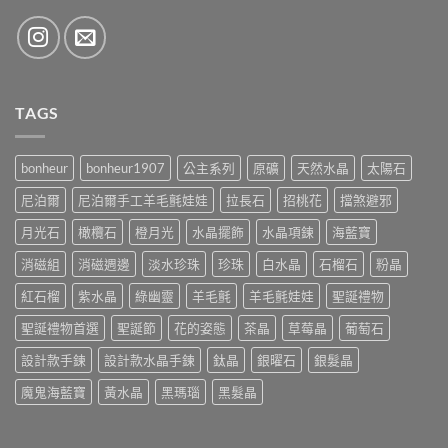
TAGS
bonheur
bonheur1907
公主系列
原礦
天然水晶
太陽石
尼泊爾
尼泊爾手工羊毛氈娃娃
拉長石
招桃花
擋煞避邪
月光石
橄欖石
橙月光
水晶擺飾
水晶項鍊
海藍寶
消磁組
消磁週邊
淡水珍珠
珍珠
白水晶
石榴石
粉晶
紅石榴
紫水晶
綠幽靈
羊毛氈
羊毛氈娃娃
聖誕禮物
聖誕禮物首選
聖誕節
花的姿態
茶晶
草莓晶
葡萄石
設計款手鍊
設計款水晶手鍊
鈦晶
銀曜石
銀髮晶
魔鬼海藍寶
黃水晶
黑瑪瑙
黑髮晶