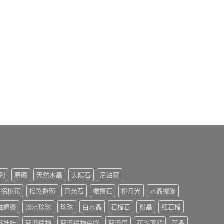
列
原礦
天然水晶
太陽石
尼泊爾
招桃花
擋煞避邪
月光石
橄欖石
橙月光
水晶擺飾
磁週邊
淡水珍珠
珍珠
白水晶
石榴石
粉晶
紅石榴
氈娃娃
聖誕禮物
聖誕禮物首選
聖誕節
花的姿態
茶晶