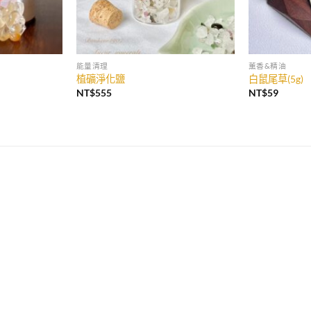
能量清理
薰香&精油
植礦淨化鹽
白鼠尾草(5g)
NT$
555
NT$
59