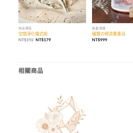
商品專區
能量清理
空間淨化儀式組
礦寶の倒流薰香浴
原
目
NT$
192
NT$
179
NT$
999
始
前
價
價
格：
格：
NT$192。
NT$179。
相關商品