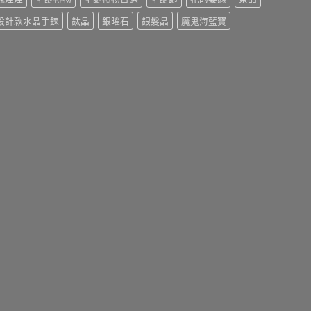
設計款水晶手鍊
鈦晶
銀曜石
銀髮晶
魔鬼海藍寶