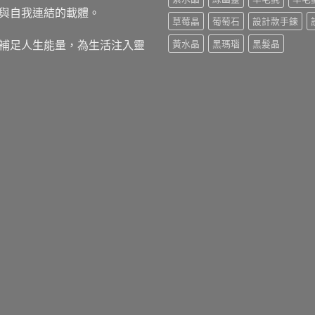
與自我連結的載體。
草莓晶
葡萄石
設計款手鍊
補足人生能量，為生活注入靈
黃水晶
黑瑪瑙
黑髮晶