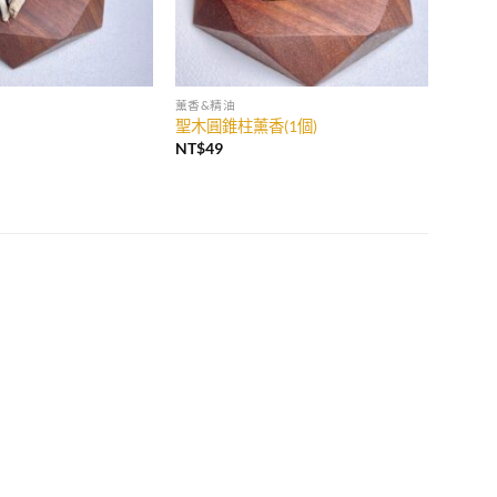
薰香&精油
聖木圓錐柱薰香(1個)
NT$
49