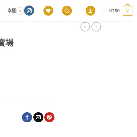
NT$
0
幸運色｜能量感應 × 色彩頻率 × 專屬設計
願望顯化｜意圖啟動 ×
0
屬賣場