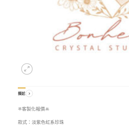
描述
𖤐客製化報價‪ꔛ
款式：淡紫色虹系珍珠