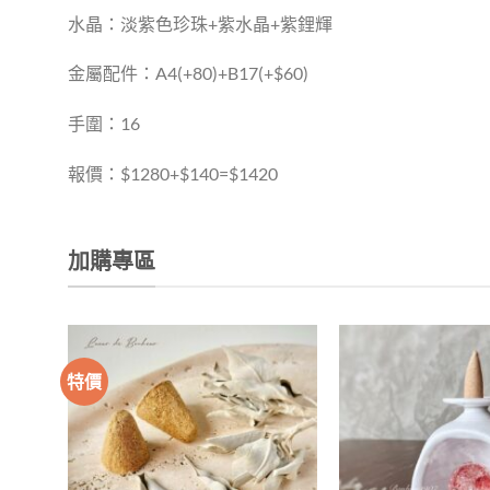
水晶：淡紫色珍珠+紫水晶+紫鋰輝
金屬配件：A4(+80)+B17(+$60)
手圍：16
報價：$1280+$140=$1420
加購專區
特價