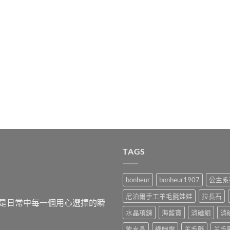
TAGS
bonheur
bonheur1907
公主系
尼泊爾手工羊毛氈娃娃
拉長石
，而是日常中每一個用心選擇的瞬
水晶項鍊
海藍寶
消磁組
消
紫水晶
綠幽靈
羊毛氈
羊毛