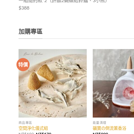
一組簡約款*2（許願2蝴蝶結鈴鐺、3小熊）
$388
加購專區
特價
商品專區
能量清理
空間淨化儀式組
礦寶の倒流薰香浴
原
目