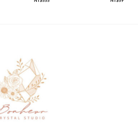
NT$
555
NT$
59