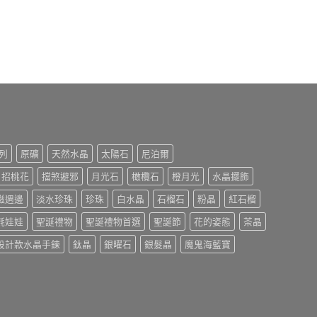
列
原礦
天然水晶
太陽石
尼泊爾
招桃花
擋煞避邪
月光石
橄欖石
橙月光
水晶擺飾
磁週邊
淡水珍珠
珍珠
白水晶
石榴石
粉晶
紅石榴
氈娃娃
聖誕禮物
聖誕禮物首選
聖誕節
花的姿態
茶晶
設計款水晶手鍊
鈦晶
銀曜石
銀髮晶
魔鬼海藍寶