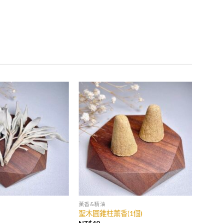
薰香&精油
聖木圓錐柱薰香(1個)