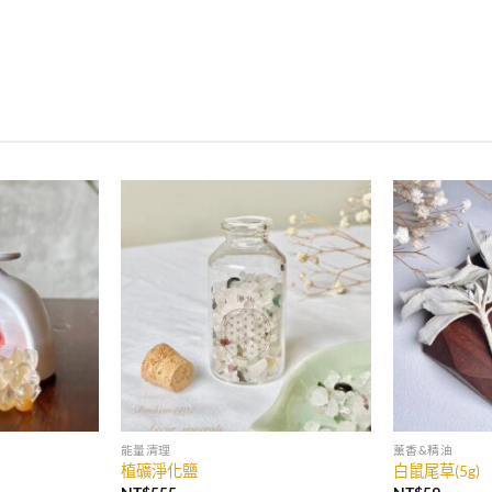
能量清理
薰香&精油
植礦淨化鹽
白鼠尾草(5g)