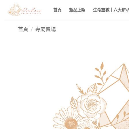
Skip
首頁
新品上架
生命靈數｜六大解析 
to
content
首頁
/
專屬賣場