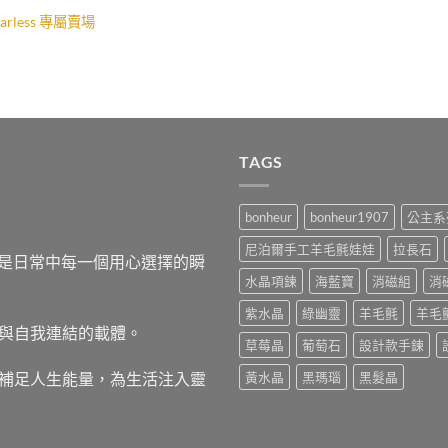
fearless 專屬賣場
TAGS
bonheur
bonheur1907
公主系
尼泊爾手工羊毛氈娃娃
拉長石
，而是日常中每一個用心選擇的瞬
水晶項鍊
海藍寶
消磁組
消
紫水晶
綠幽靈
羊毛氈
羊毛
與自我連結的載體。
草莓晶
葡萄石
設計款手鍊
補足人生能量，為生活注入靈
黃水晶
黑瑪瑙
黑髮晶