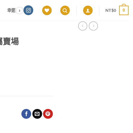
NT$
0
幸運色｜能量感應 × 色彩頻率 × 專屬設計
願望顯化｜意圖啟動 ×
0
專屬賣場