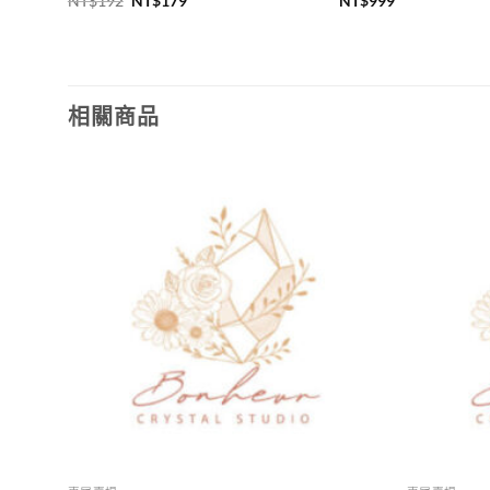
NT$
192
NT$
179
NT$
999
始
前
價
價
格：
格：
NT$192。
NT$179。
相關商品