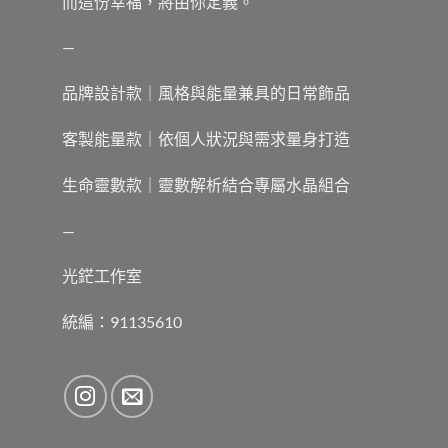
而這份幸福，將由你定義。
—
品牌設計款｜風格與能量兼具的日常飾品
客製能量款｜依個人狀況與需求量身打造
生命靈數款｜靈數解析結合專屬水晶組合
—
光鋩工作室
統編：91135610