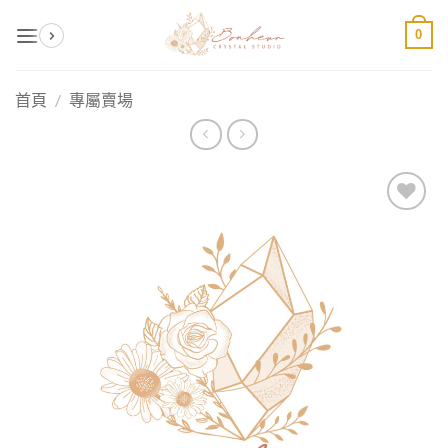
Skip
0
to
content
首頁
/
專屬賣場
加入
收藏