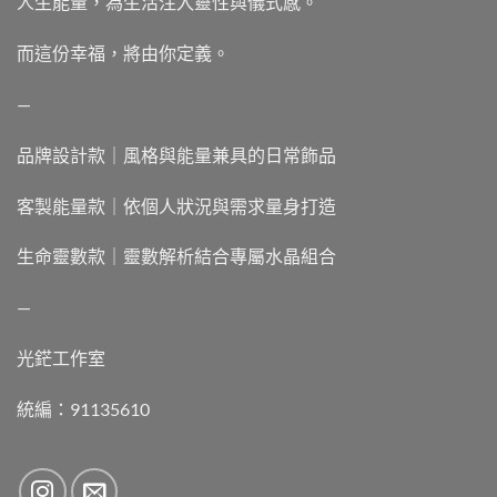
人生能量，為生活注入靈性與儀式感。
而這份幸福，將由你定義。
—
品牌設計款｜風格與能量兼具的日常飾品
客製能量款｜依個人狀況與需求量身打造
生命靈數款｜靈數解析結合專屬水晶組合
—
光鋩工作室
統編：91135610