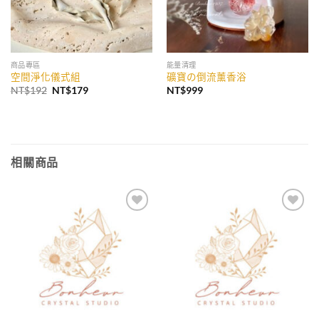
商品專區
能量清理
空間淨化儀式組
礦寶の倒流薰香浴
原
目
NT$
192
NT$
179
NT$
999
始
前
價
價
格：
格：
NT$192。
NT$179。
相關商品
加入
加入
收藏
收藏