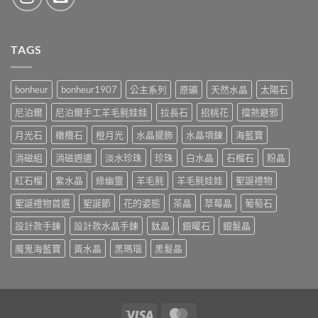
TAGS
bonheur
bonheur1907
公主系列
原礦
天然水晶
太陽石
尼泊爾
尼泊爾手工羊毛氈娃娃
拉長石
招桃花
擋煞避邪
月光石
橄欖石
橙月光
水晶擺飾
水晶項鍊
海藍寶
消磁組
消磁週邊
淡水珍珠
珍珠
白水晶
石榴石
粉晶
紅石榴
紫水晶
綠幽靈
羊毛氈
羊毛氈娃娃
聖誕禮物
聖誕禮物首選
聖誕節
花的姿態
茶晶
草莓晶
葡萄石
設計款手鍊
設計款水晶手鍊
鈦晶
銀曜石
銀髮晶
魔鬼海藍寶
黃水晶
黑瑪瑙
黑髮晶
Visa
MasterCard