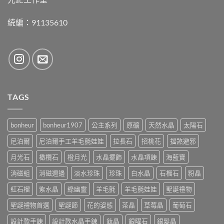
統編：91135610
TAGS
bonheur
bonheur1907
公主系列
原礦
天然水晶
太陽石
尼泊爾
尼泊爾手工羊毛氈娃娃
拉長石
招桃花
擋煞避邪
月光石
橄欖石
橙月光
水晶擺飾
水晶項鍊
海藍寶
消磁組
消磁週邊
淡水珍珠
珍珠
白水晶
石榴石
粉晶
紅石榴
紫水晶
綠幽靈
羊毛氈
羊毛氈娃娃
聖誕禮物
聖誕禮物首選
聖誕節
花的姿態
茶晶
草莓晶
葡萄石
設計款手鍊
設計款水晶手鍊
鈦晶
銀曜石
銀髮晶