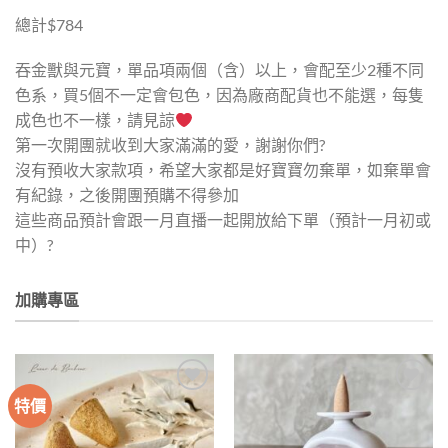
總計$784
吞金獸與元寶，單品項兩個（含）以上，會配至少2種不同
色系，買5個不一定會包色，因為廠商配貨也不能選，每隻
成色也不一樣，請見諒
第一次開團就收到大家滿滿的愛，謝謝你們?
沒有預收大家款項，希望大家都是好寶寶勿棄單，如棄單會
有紀錄，之後開團預購不得參加
這些商品預計會跟一月直播一起開放給下單（預計一月初或
中）?
加購專區
特價
加入
加入
收藏
收藏