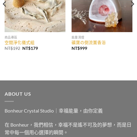
商品專區
能量清理
空間淨化儀式組
礦寶の倒流薰香浴
原
目
NT$
192
NT$
179
NT$
999
始
前
價
價
格：
格：
NT$192。
NT$179。
ABOUT US
Bonheur Crystal Studio｜幸福能量，由你定義
在 Bonheur，我們相信，幸福不是遙不可及的夢想，而是日
常中每一個用心選擇的瞬間。