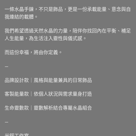
一條水晶手鍊，不只是飾品，更是一份承載能量、意念與自
我連結的載體。
我們希望透過天然水晶的力量，陪伴你找回內在平衡、補足
人生能量，為生活注入靈性與儀式感。
而這份幸福，將由你定義。
—
品牌設計款｜風格與能量兼具的日常飾品
客製能量款｜依個人狀況與需求量身打造
生命靈數款｜靈數解析結合專屬水晶組合
—
光鋩工作室