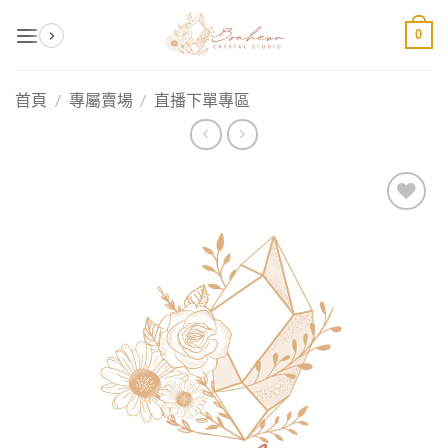
Skip
0
to
content
首頁
/
專屬賣場
/
直播下單專區
加入
收藏