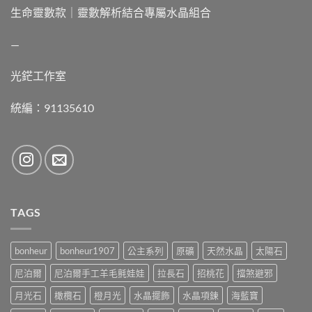
生命靈數款｜靈數解析結合專屬水晶組合
—
光鋩工作室
統編：91135610
TAGS
bonheur
bonheur1907
公主系列
原礦
天然水晶
太陽石
尼泊爾
尼泊爾手工羊毛氈娃娃
拉長石
招桃花
擋煞避邪
月光石
橄欖石
橙月光
水晶擺飾
水晶項鍊
海藍寶