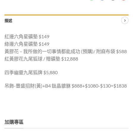
描述
紅邊六角星礦墊 $149
綠邊六角星礦墊 $149
黃膠花 – 我所做的一切事情都能成功 (預購)/ 附麻布袋 $588
紅黃膠花九尾狐球 / 贈礦墊 $12,888
四季幽靈九尾狐牌 $5,880
吊飾-豐盛招財(黃)+B4 鈦晶貔貅 $888+$1080-$130=$1838
加購專區