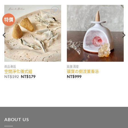
特價
加入
加入
收藏
收藏
商品專區
能量清理
空間淨化儀式組
礦寶の倒流薰香浴
原
目
NT$
192
NT$
179
NT$
999
始
前
價
價
格：
格：
NT$192。
NT$179。
ABOUT US