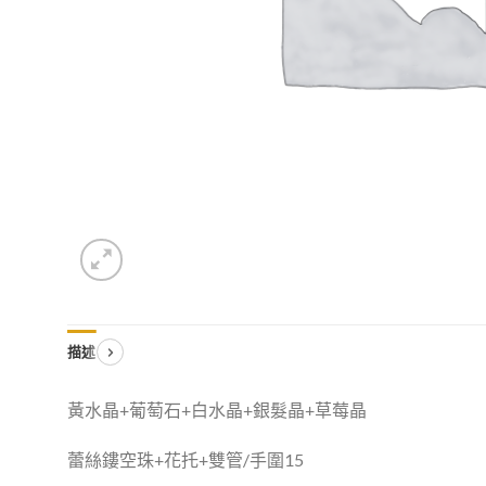
描述
黃水晶+葡萄石+白水晶+銀髮晶+草莓晶
蕾絲鏤空珠+花托+雙管/手圍15