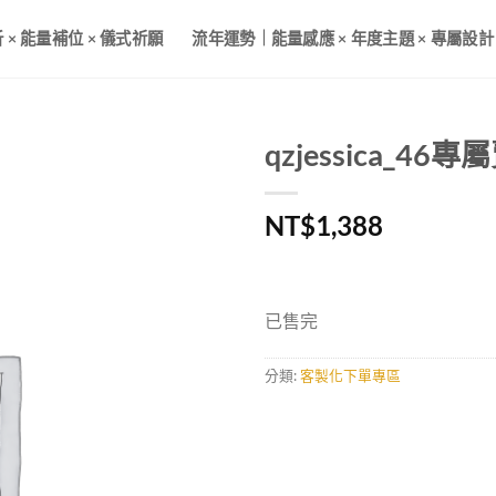
× 能量補位 × 儀式祈願
流年運勢｜能量感應 × 年度主題 × 專屬設計
qzjessica_46
加入
NT$
1,388
收藏
已售完
分類:
客製化下單專區