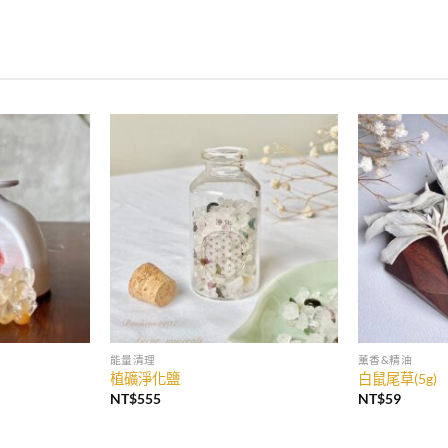
加入
加入
收藏
收藏
能量清理
薰香&精油
植礦淨化鹽
白鼠尾草(5g)
NT$
555
NT$
59