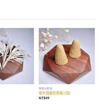
加入
加入
收藏
收藏
薰香&精油
聖木圓錐柱薰香(1個)
NT$
49