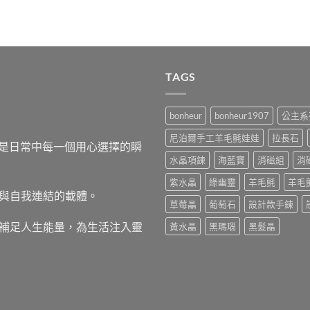
TAGS
bonheur
bonheur1907
公主系
尼泊爾手工羊毛氈娃娃
拉長石
，而是日常中每一個用心選擇的瞬
水晶項鍊
海藍寶
消磁組
消
紫水晶
綠幽靈
羊毛氈
羊毛
與自我連結的載體。
草莓晶
葡萄石
設計款手鍊
補足人生能量，為生活注入靈
黃水晶
黑瑪瑙
黑髮晶