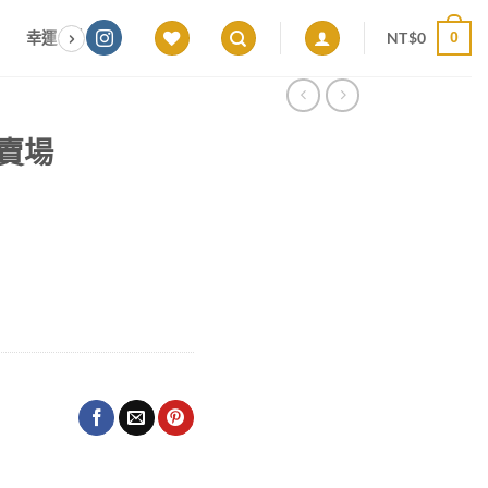
NT$
0
幸運色｜能量感應 × 色彩頻率 × 專屬設計
願望顯化｜意圖啟動 ×
0
專屬賣場