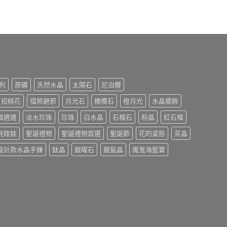
列
原礦
天然水晶
太陽石
尼泊爾
招桃花
擋煞避邪
月光石
橄欖石
橙月光
水晶擺飾
磁週邊
淡水珍珠
珍珠
白水晶
石榴石
粉晶
紅石榴
氈娃娃
聖誕禮物
聖誕禮物首選
聖誕節
花的姿態
茶晶
設計款水晶手鍊
鈦晶
銀曜石
銀髮晶
魔鬼海藍寶