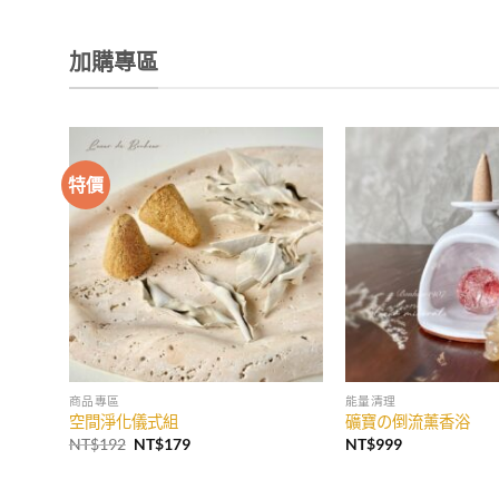
加購專區
特價
加入
收藏
商品專區
能量清理
空間淨化儀式組
礦寶の倒流薰香浴
原
目
NT$
192
NT$
179
NT$
999
始
前
價
價
格：
格：