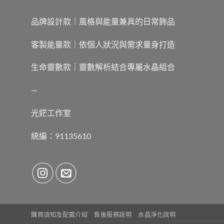
品牌設計款｜風格與能量兼具的日常飾品
客製能量款｜依個人狀況與需求量身打造
生命靈數款｜靈數解析結合專屬水晶組合
—
光鋩工作室
統編：91135610
購買須知及配戴介紹
售後服務說明
水晶淨化說明