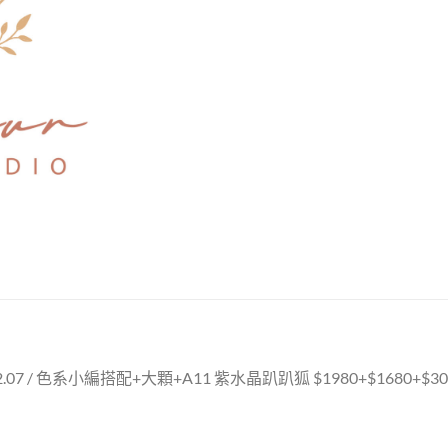
2.07 / 色系小編搭配+大顆+A11 紫水晶趴趴狐 $1980+$1680+$300