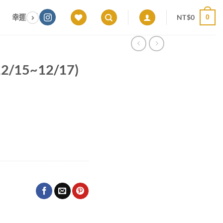
NT$
0
幸運色｜能量感應 × 色彩頻率 × 專屬設計
願望顯化｜意圖啟動 ×
0
2/15~12/17)