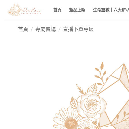
Skip
首頁
新品上架
生命靈數｜六大解析 
to
content
首頁
/
專屬賣場
/
直播下單專區