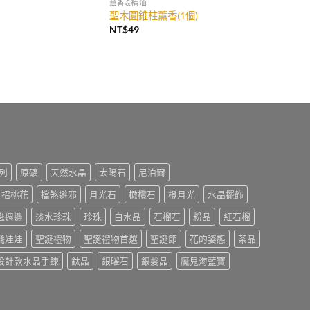
薰香&精油
聖木圓錐柱薰香(1個)
NT$
49
列
原礦
天然水晶
太陽石
尼泊爾
招桃花
擋煞避邪
月光石
橄欖石
橙月光
水晶擺飾
磁週邊
淡水珍珠
珍珠
白水晶
石榴石
粉晶
紅石榴
氈娃娃
聖誕禮物
聖誕禮物首選
聖誕節
花的姿態
茶晶
設計款水晶手鍊
鈦晶
銀曜石
銀髮晶
魔鬼海藍寶