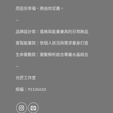
而這份幸福，將由你定義。
—
品牌設計款｜風格與能量兼具的日常飾品
客製能量款｜依個人狀況與需求量身打造
生命靈數款｜靈數解析結合專屬水晶組合
—
光鋩工作室
統編：91135610