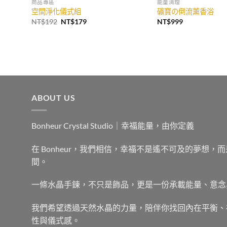
商品專區
能量清理
空間淨化儀式組
礦寶の倒流薰香浴
原
目
NT$
192
NT$
179
NT$
999
始
前
價
價
格：
格：
NT$192。
NT$179。
ABOUT US
Bonheur Crystal Studio｜幸福能量，由你定義
在 Bonheur，我們相信，幸福不是遙不可及的夢想
間。
一條水晶手鍊，不只是飾品，更是一份承載能量、意念
我們希望透過天然水晶的力量，陪伴你找回內在平衡、
性與儀式感。