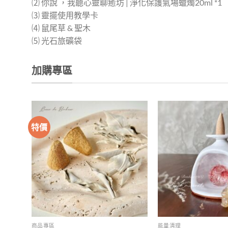
⑵ 你說 ，我聽心靈聊癒坊 | 淨化保護氣場蠟燭20ml *1
⑶ 靈擺使用教學卡
⑷ 鼠尾草 & 聖木
⑸ 光石旅礦袋
加購專區
特價
加入
收藏
商品專區
能量清理