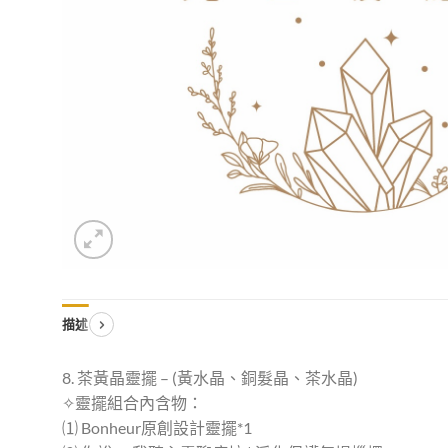
描述
8. 茶黃晶靈擺 – (黃水晶、銅髮晶、茶水晶)
✧靈擺組合內含物：
⑴ Bonheur原創設計靈擺*1