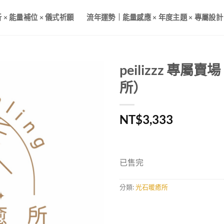
× 能量補位 × 儀式祈願
流年運勢｜能量感應 × 年度主題 × 專屬設計
peilizzz 專屬
所）
加入
收藏
NT$
3,333
已售完
分類:
光石暖癒所