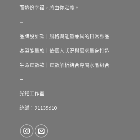
而這份幸福，將由你定義。
—
品牌設計款｜風格與能量兼具的日常飾品
客製能量款｜依個人狀況與需求量身打造
生命靈數款｜靈數解析結合專屬水晶組合
—
光鋩工作室
統編：91135610