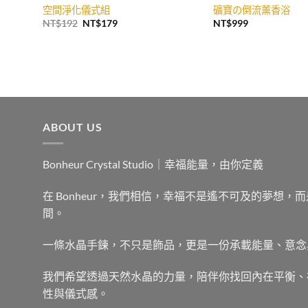
空間淨化儀式組
礦寶の倒流薰香浴
原
目
NT$
192
NT$
179
NT$
999
始
前
價
價
格：
格：
NT$192。
NT$179。
ABOUT US
Bonheur Crystal Studio｜幸福能量，由你定義
在 Bonheur，我們相信，幸福不是遙不可及的夢想
間。
一條水晶手鍊，不只是飾品，更是一份承載能量、意念
我們希望透過天然水晶的力量，陪伴你找回內在平衡、
性與儀式感。