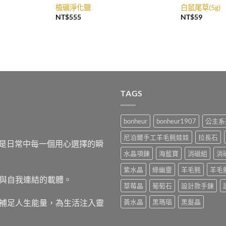
植礦淨化鹽
白鼠尾草(5g)
NT$
555
NT$
59
TAGS
bonheur
bonheur1907
公主系
尼泊爾手工羊毛氈娃娃
拉長石
，而是日常中每一個用心選擇的瞬
水晶項鍊
海藍寶
消磁組
消
紫水晶
綠幽靈
羊毛氈
羊毛
與自我連結的載體。
草莓晶
葡萄石
設計款手鍊
補足人生能量，為生活注入靈
黃水晶
黑瑪瑙
黑髮晶