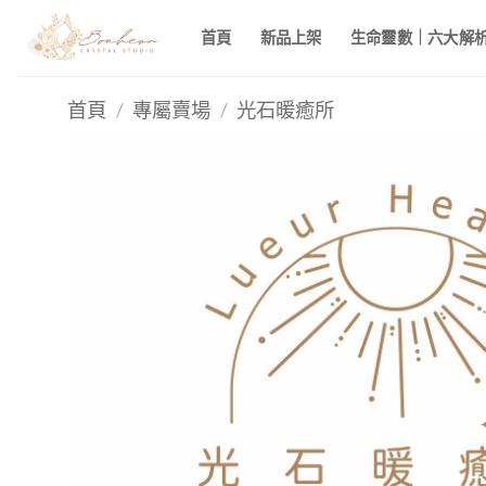
Skip
首頁
新品上架
生命靈數｜六大解析 
to
content
首頁
/
專屬賣場
/
光石暖癒所