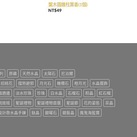
聖木圓錐柱薰香(1個)
NT$
49
列
原礦
天然水晶
太陽石
尼泊爾
招桃花
擋煞避邪
月光石
橄欖石
橙月光
水晶擺飾
磁週邊
淡水珍珠
珍珠
白水晶
石榴石
粉晶
紅石榴
氈娃娃
聖誕禮物
聖誕禮物首選
聖誕節
花的姿態
茶晶
設計款水晶手鍊
鈦晶
銀曜石
銀髮晶
魔鬼海藍寶