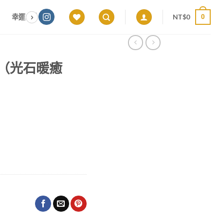
NT$
0
幸運色｜能量感應 × 色彩頻率 × 專屬設計
願望顯化｜意圖啟動 ×
0
賣場（光石暖癒