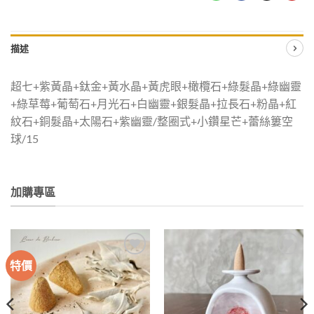
描述
超七+紫黃晶+鈦金+黃水晶+黃虎眼+橄欖石+綠髮晶+綠幽靈
+綠草莓+葡萄石+月光石+白幽靈+銀髮晶+拉長石+粉晶+紅
紋石+銅髮晶+太陽石+紫幽靈/整圈式+小鑽星芒+蕾絲簍空
球/15
加購專區
特價
加入
加入
收藏
收藏