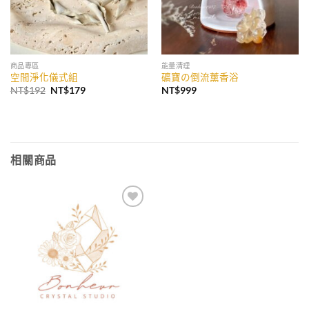
商品專區
能量清理
空間淨化儀式組
礦寶の倒流薰香浴
原
目
NT$
192
NT$
179
NT$
999
始
前
價
價
格：
格：
NT$192。
NT$179。
相關商品
加入
收藏