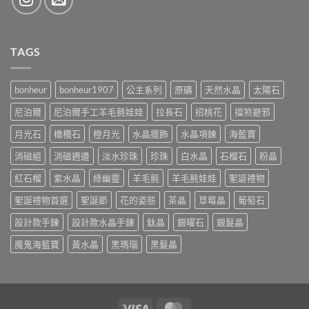
TAGS
bonheur
bonheur1907
公主系列
原礦
天然水晶
太陽石
尼泊爾
尼泊爾手工羊毛氈娃娃
拉長石
招桃花
擋煞避邪
月光石
橄欖石
橙月光
水晶擺飾
水晶項鍊
海藍寶
消磁組
消磁週邊
淡水珍珠
珍珠
白水晶
石榴石
粉晶
紅石榴
紫水晶
綠幽靈
羊毛氈
羊毛氈娃娃
聖誕禮物
聖誕禮物首選
聖誕節
花的姿態
茶晶
草莓晶
葡萄石
設計款手鍊
設計款水晶手鍊
鈦晶
銀曜石
銀髮晶
魔鬼海藍寶
黃水晶
黑瑪瑙
黑髮晶
Visa
MasterCard