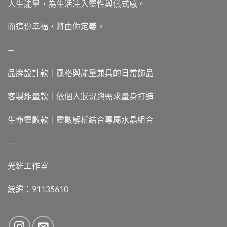
人生能量，為生活注入靈性與儀式感。
而這份幸福，將由你定義。
—
品牌設計款｜風格與能量兼具的日常飾品
客製能量款｜依個人狀況與需求量身打造
生命靈數款｜靈數解析結合專屬水晶組合
—
光鋩工作室
統編：91135610