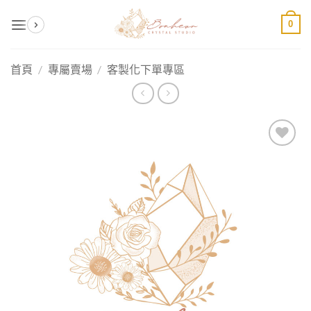
Skip
0
to
content
首頁
/
專屬賣場
/
客製化下單專區
加入
收藏