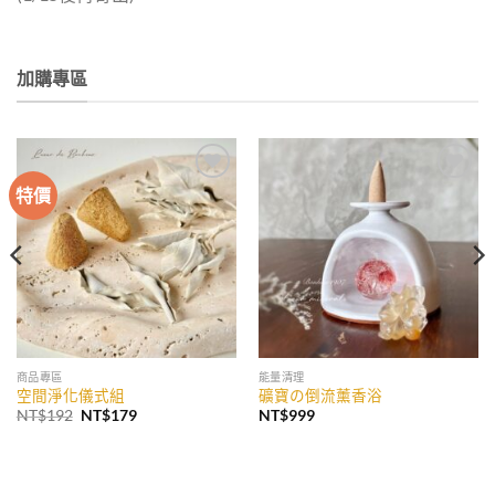
加購專區
特價
加入
加入
收藏
收藏
商品專區
能量清理
空間淨化儀式組
礦寶の倒流薰香浴
原
目
NT$
192
NT$
179
NT$
999
始
前
價
價
格：
格：
NT$192。
NT$179。