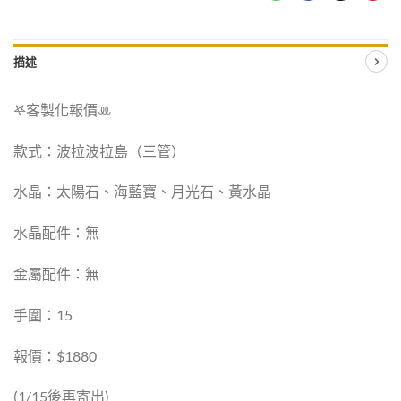
描述
𖤐客製化報價‪ꔛ
款式：波拉波拉島（三管）
水晶：太陽石、海藍寶、月光石、黃水晶
水晶配件：無
金屬配件：無
手圍：15
報價：$1880
(1/15後再寄出)