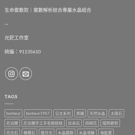
生命靈數款｜靈數解析結合專屬水晶組合
—
光鋩工作室
統編：91135610
TAGS
bonheur
bonheur1907
公主系列
原礦
天然水晶
太陽石
尼泊爾
尼泊爾手工羊毛氈娃娃
拉長石
招桃花
擋煞避邪
月光石
橄欖石
橙月光
水晶擺飾
水晶項鍊
海藍寶