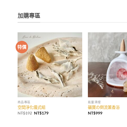
加購專區
特價
商品專區
能量清理
空間淨化儀式組
礦寶の倒流薰香浴
原
目
NT$
192
NT$
179
NT$
999
始
前
價
價
格：
格：