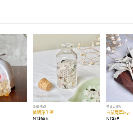
能量清理
薰香&精油
植礦淨化鹽
白鼠尾草(5g)
NT$
555
NT$
59