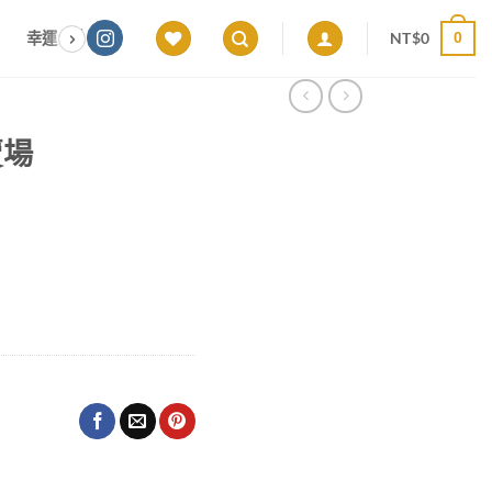
NT$
0
幸運色｜能量感應 × 色彩頻率 × 專屬設計
願望顯化｜意圖啟動 ×
0
賣場