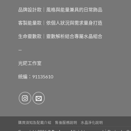
品牌設計款｜風格與能量兼具的日常飾品
客製能量款｜依個人狀況與需求量身打造
生命靈數款｜靈數解析結合專屬水晶組合
—
光鋩工作室
統編：91135610
購買須知及配戴介紹
售後服務說明
水晶淨化說明