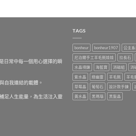
TAGS
bonheur
bonheur1907
公主系
尼泊爾手工羊毛氈娃娃
拉長石
，而是日常中每一個用心選擇的瞬
水晶項鍊
海藍寶
消磁組
消
紫水晶
綠幽靈
羊毛氈
羊毛
與自我連結的載體。
草莓晶
葡萄石
設計款手鍊
補足人生能量，為生活注入靈
黃水晶
黑瑪瑙
黑髮晶