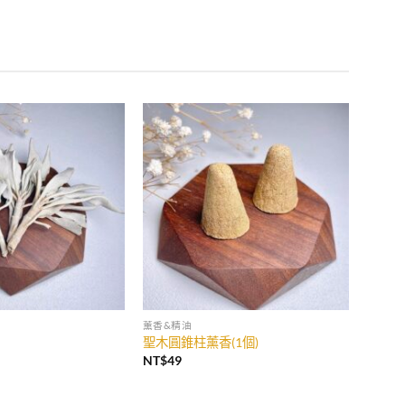
薰香&精油
聖木圓錐柱薰香(1個)
NT$
49