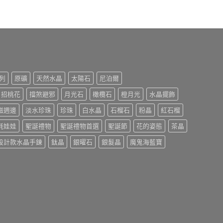
列
原礦
天然水晶
太陽石
尼泊爾
招桃花
擋煞避邪
月光石
橄欖石
橙月光
水晶擺飾
磁週邊
淡水珍珠
珍珠
白水晶
石榴石
粉晶
紅石榴
氈娃娃
聖誕禮物
聖誕禮物首選
聖誕節
花的姿態
茶晶
設計款水晶手鍊
鈦晶
銀曜石
銀髮晶
魔鬼海藍寶