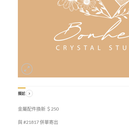
描述
金屬配件換新 ＄250
與 #21817 併單寄出