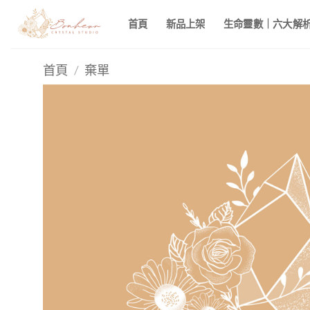
Skip
首頁
新品上架
生命靈數｜六大解析 
to
content
首頁
/
棄單