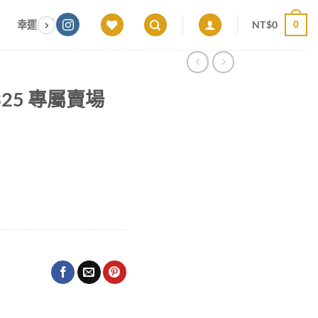
NT$
0
幸運色｜能量感應 × 色彩頻率 × 專屬設計
願望顯化｜意圖啟動 ×
0
20325 專屬賣場