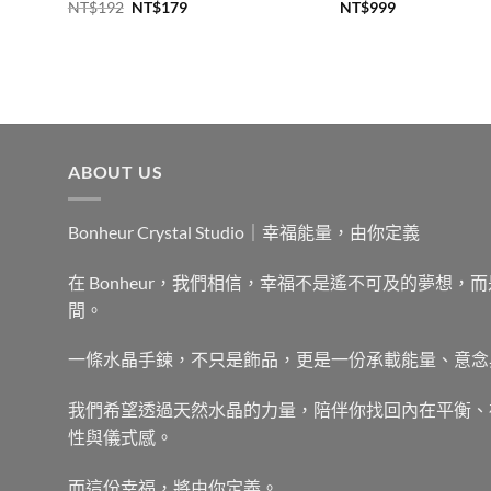
原
目
NT$
192
NT$
179
NT$
999
始
前
價
價
格：
格：
NT$192。
NT$179。
ABOUT US
Bonheur Crystal Studio｜幸福能量，由你定義
在 Bonheur，我們相信，幸福不是遙不可及的夢想
間。
一條水晶手鍊，不只是飾品，更是一份承載能量、意念
我們希望透過天然水晶的力量，陪伴你找回內在平衡、
性與儀式感。
而這份幸福，將由你定義。