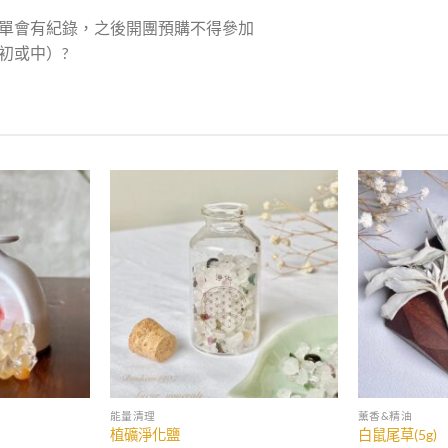
單會有紀錄，之後開團預購不得參加
初或中）?
加入
加入
收藏
收藏
能量清理
薰香&精油
植礦淨化鹽
白鼠尾草(5g)