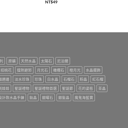
NT$
49
列
原礦
天然水晶
太陽石
尼泊爾
招桃花
擋煞避邪
月光石
橄欖石
橙月光
水晶擺飾
磁週邊
淡水珍珠
珍珠
白水晶
石榴石
粉晶
紅石榴
氈娃娃
聖誕禮物
聖誕禮物首選
聖誕節
花的姿態
茶晶
設計款水晶手鍊
鈦晶
銀曜石
銀髮晶
魔鬼海藍寶