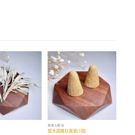
加入
加入
收藏
收藏
薰香&精油
聖木圓錐柱薰香(1個)