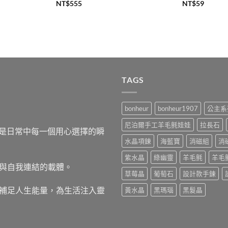
NT$
555
NT$
59
TAGS
bonheur
bonheur1907
公主系
尼泊爾手工羊毛氈娃娃
拉長石
，而是日常中每一個用心選擇的瞬
水晶項鍊
海藍寶
消磁組
消
紫水晶
綠幽靈
羊毛氈
羊毛
與自我連結的載體。
草莓晶
葡萄石
設計款手鍊
補足人生能量，為生活注入靈
黃水晶
黑瑪瑙
黑髮晶