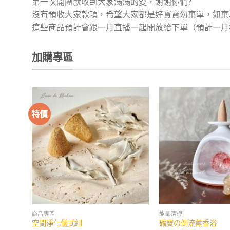
第一次開團就收到大家滿滿的愛，謝謝你們?
沒有預收大家款項，希望大家都是好寶寶勿棄單，如棄
這些商品預計會跟一月直播一起開放給下單（預計一月
加購專區
特價
加入
收藏
商品專區
能量清理
空間淨化儀式組
礦寶の倒流薰香浴