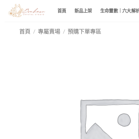
Skip
首頁
新品上架
生命靈數｜六大解析 
to
content
首頁
/
專屬賣場
/
預購下單專區