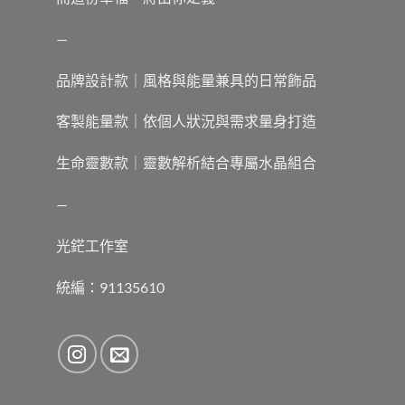
—
品牌設計款｜風格與能量兼具的日常飾品
客製能量款｜依個人狀況與需求量身打造
生命靈數款｜靈數解析結合專屬水晶組合
—
光鋩工作室
統編：91135610