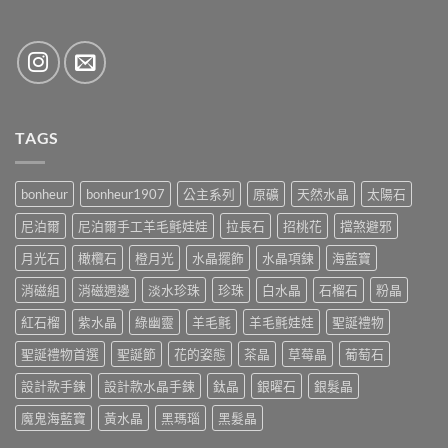
TAGS
bonheur
bonheur1907
公主系列
原礦
天然水晶
太陽石
尼泊爾
尼泊爾手工羊毛氈娃娃
拉長石
招桃花
擋煞避邪
月光石
橄欖石
橙月光
水晶擺飾
水晶項鍊
海藍寶
消磁組
消磁週邊
淡水珍珠
珍珠
白水晶
石榴石
粉晶
紅石榴
紫水晶
綠幽靈
羊毛氈
羊毛氈娃娃
聖誕禮物
聖誕禮物首選
聖誕節
花的姿態
茶晶
草莓晶
葡萄石
設計款手鍊
設計款水晶手鍊
鈦晶
銀曜石
銀髮晶
魔鬼海藍寶
黃水晶
黑瑪瑙
黑髮晶