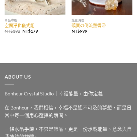
商品專區
能量清理
空間淨化儀式組
礦寶の倒流薰香浴
原
目
NT$
192
NT$
179
NT$
999
始
前
價
價
格：
格：
NT$192。
NT$179。
ABOUT US
Bonheur Crystal Studio｜幸福能量，由你定義
在 Bonheur，我們相信，幸福不是遙不可及的夢想，而是日
常中每一個用心選擇的瞬間。
一條水晶手鍊，不只是飾品，更是一份承載能量、意念與自
我連結的載體。