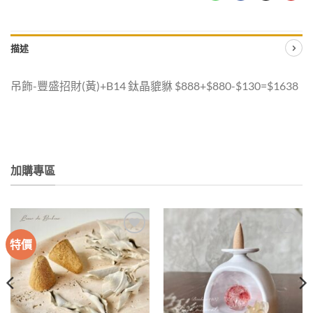
描述
吊飾-豐盛招財(黃)+B14 鈦晶貔貅 $888+$880-$130=$1638
加購專區
特價
加入
加入
收藏
收藏