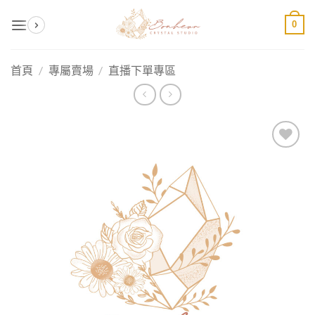
Skip
0
to
content
首頁
/
專屬賣場
/
直播下單專區
加入
收藏