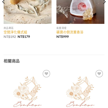
商品專區
能量清理
空間淨化儀式組
礦寶の倒流薰香浴
原
目
NT$
192
NT$
179
NT$
999
始
前
價
價
格：
格：
NT$192。
NT$179。
相關商品
加入
加入
收藏
收藏