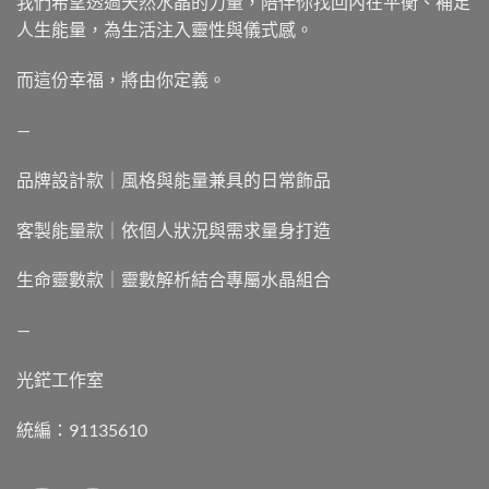
我們希望透過天然水晶的力量，陪伴你找回內在平衡、補足
人生能量，為生活注入靈性與儀式感。
而這份幸福，將由你定義。
—
品牌設計款｜風格與能量兼具的日常飾品
客製能量款｜依個人狀況與需求量身打造
生命靈數款｜靈數解析結合專屬水晶組合
—
光鋩工作室
統編：91135610