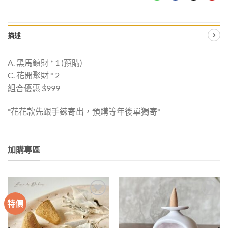
描述
A. 黑馬鎮財 * 1 (預購)
C. 花開聚財 * 2
組合優惠 $999
*花花款先跟手鍊寄出，預購等年後單獨寄*
加購專區
特價
加入
加入
收藏
收藏