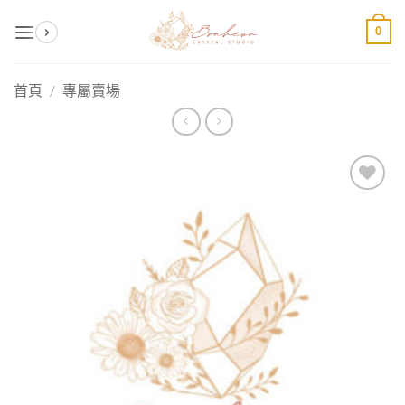
Skip
0
to
content
首頁
/
專屬賣場
加入
收藏