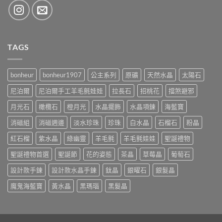
TAGS
bonheur
bonheur1907
公主系列
原礦
天然水晶
太陽石
尼泊爾
尼泊爾手工羊毛氈娃娃
拉長石
招桃花
擋煞避邪
月光石
橄欖石
橙月光
水晶擺飾
水晶項鍊
海藍寶
消磁組
消磁週邊
淡水珍珠
珍珠
白水晶
石榴石
粉晶
紅石榴
紫水晶
綠幽靈
羊毛氈
羊毛氈娃娃
聖誕禮物
聖誕禮物首選
聖誕節
花的姿態
茶晶
草莓晶
葡萄石
設計款手鍊
設計款水晶手鍊
鈦晶
銀曜石
銀髮晶
魔鬼海藍寶
黃水晶
黑瑪瑙
黑髮晶