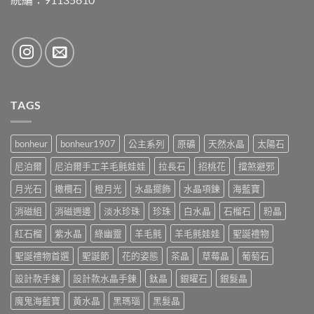
TAGS
bonheur
bonheur1907
公主系列
原礦
天然水晶
太陽石
尼泊爾
尼泊爾手工羊毛氈娃娃
拉長石
招桃花
擋煞避邪
月光石
橄欖石
橙月光
水晶擺飾
水晶項鍊
海藍寶
消磁組
消磁週邊
淡水珍珠
珍珠
白水晶
石榴石
粉晶
紅石榴
紫水晶
綠幽靈
羊毛氈
羊毛氈娃娃
聖誕禮物
聖誕禮物首選
聖誕節
花的姿態
茶晶
草莓晶
葡萄石
設計款手鍊
設計款水晶手鍊
鈦晶
銀曜石
銀髮晶
魔鬼海藍寶
黃水晶
黑瑪瑙
黑髮晶