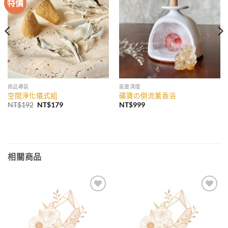
特價
加入
加入
收藏
收藏
商品專區
能量清理
空間淨化儀式組
礦寶の倒流薰香浴
原
目
NT$
192
NT$
179
NT$
999
始
前
價
價
格：
格：
NT$192。
NT$179。
相關商品
加入
加入
收藏
收藏