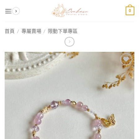
Skip
0
to
content
首頁
/
專屬賣場
/
限動下單專區
加入
收藏