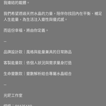
我連結的載體。
我們希望透過天然水晶的力量，陪伴你找回內在平衡、補足
人生能量，為生活注入靈性與儀式感。
而這份幸福，將由你定義。
—
品牌設計款｜風格與能量兼具的日常飾品
客製能量款｜依個人狀況與需求量身打造
生命靈數款｜靈數解析結合專屬水晶組合
—
光鋩工作室
統編：91135610