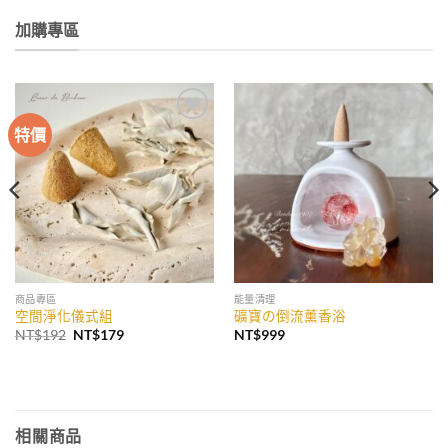
加購專區
特價
加入
加入
收藏
收藏
商品專區
能量清理
空間淨化儀式組
礦寶の倒流薰香浴
原
目
NT$
192
NT$
179
NT$
999
始
前
價
價
格：
格：
NT$192。
NT$179。
相關商品