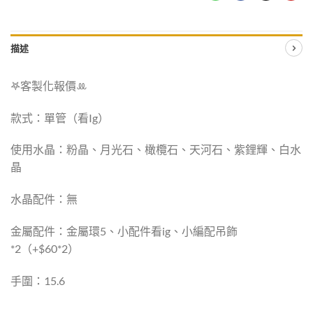
描述
𖤐客製化報價‪ꔛ
款式：單管（看Ig）
使用水晶：粉晶、月光石、橄欖石、天河石、紫鋰輝、白水
晶
水晶配件：無
金屬配件：金屬環5、小配件看ig、小編配吊飾
*2（+$60*2）
手圍：15.6