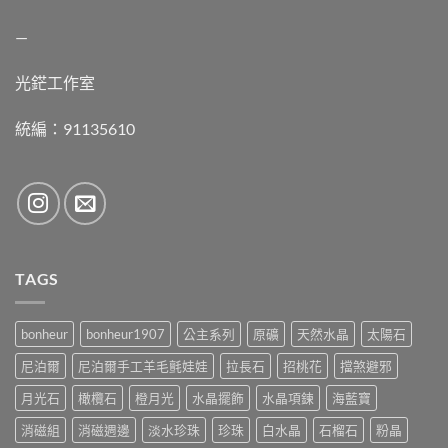
—
光鋩工作室
統編：91135610
TAGS
bonheur
bonheur1907
公主系列
原礦
天然水晶
太陽石
尼泊爾
尼泊爾手工羊毛氈娃娃
拉長石
招桃花
擋煞避邪
月光石
橄欖石
橙月光
水晶擺飾
水晶項鍊
海藍寶
消磁組
消磁週邊
淡水珍珠
珍珠
白水晶
石榴石
粉晶