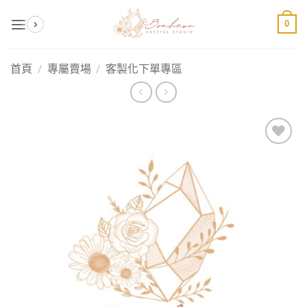
Skip
0
to
content
首頁
/
專屬賣場
/
客製化下單專區
加入
收藏