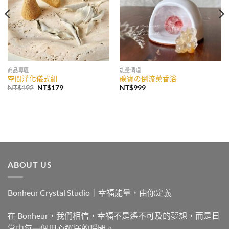
商品專區
能量清理
空間淨化儀式組
礦寶の倒流薰香浴
原
目
NT$
192
NT$
179
NT$
999
始
前
價
價
格：
格：
NT$192。
NT$179。
ABOUT US
Bonheur Crystal Studio｜幸福能量，由你定義
在 Bonheur，我們相信，幸福不是遙不可及的夢想，而是日
常中每一個用心選擇的瞬間。