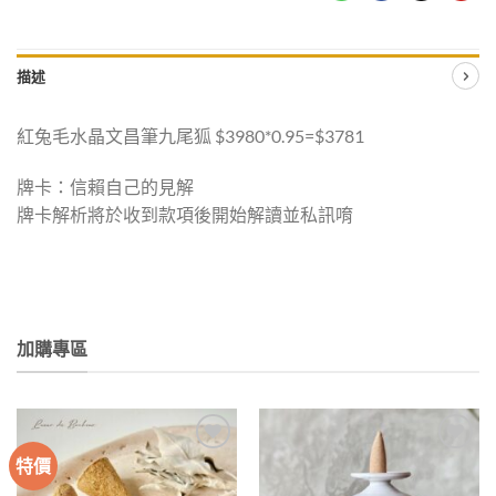
描述
紅兔毛水晶文昌筆九尾狐 $3980*0.95=$3781
牌卡：信賴自己的見解
牌卡解析將於收到款項後開始解讀並私訊唷
加購專區
特價
加入
加入
收藏
收藏