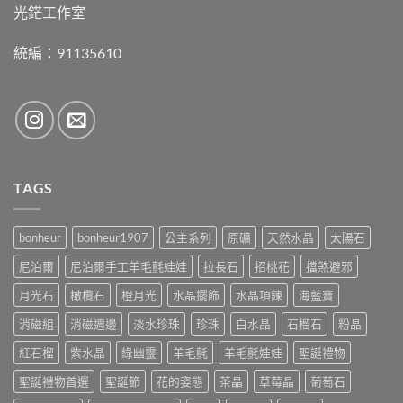
光鋩工作室
統編：91135610
TAGS
bonheur
bonheur1907
公主系列
原礦
天然水晶
太陽石
尼泊爾
尼泊爾手工羊毛氈娃娃
拉長石
招桃花
擋煞避邪
月光石
橄欖石
橙月光
水晶擺飾
水晶項鍊
海藍寶
消磁組
消磁週邊
淡水珍珠
珍珠
白水晶
石榴石
粉晶
紅石榴
紫水晶
綠幽靈
羊毛氈
羊毛氈娃娃
聖誕禮物
聖誕禮物首選
聖誕節
花的姿態
茶晶
草莓晶
葡萄石