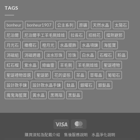
TAGS
bonheur
bonheur1907
公主系列
原礦
天然水晶
太陽石
尼泊爾
尼泊爾手工羊毛氈娃娃
拉長石
招桃花
擋煞避邪
月光石
橄欖石
橙月光
水晶擺飾
水晶項鍊
海藍寶
消磁組
消磁週邊
淡水珍珠
珍珠
白水晶
石榴石
粉晶
紅石榴
紫水晶
綠幽靈
羊毛氈
羊毛氈娃娃
聖誕禮物
聖誕禮物首選
聖誕節
花的姿態
茶晶
草莓晶
葡萄石
設計款手鍊
設計款水晶手鍊
鈦晶
銀曜石
銀髮晶
魔鬼海藍寶
黃水晶
黑瑪瑙
黑髮晶
Visa
MasterCard
購買須知及配戴介紹
售後服務說明
水晶淨化說明