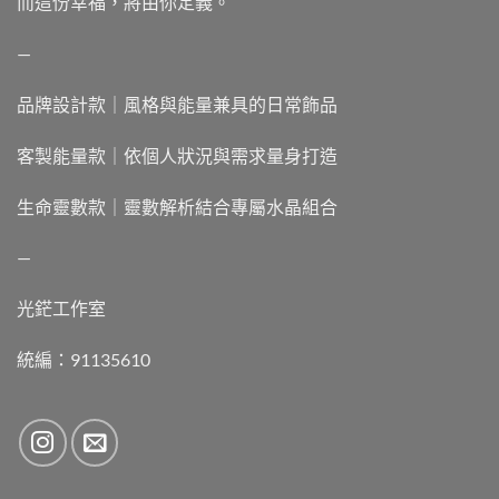
而這份幸福，將由你定義。
—
品牌設計款｜風格與能量兼具的日常飾品
客製能量款｜依個人狀況與需求量身打造
生命靈數款｜靈數解析結合專屬水晶組合
—
光鋩工作室
統編：91135610