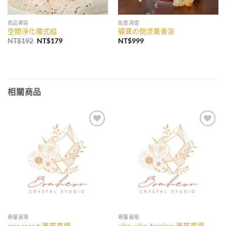
商品專區
能量清理
空間淨化儀式組
礦寶の倒流薰香浴
原
目
NT$
192
NT$
179
NT$
999
始
前
價
價
格：
格：
NT$192。
NT$179。
相關商品
加入
加入
收藏
收藏
專屬賣場
專屬賣場
ssss.cccc.h 專屬賣場
yiko_yiko_fearless 專屬賣場