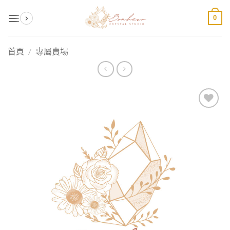
Skip
0
to
content
首頁
/
專屬賣場
加入
收藏