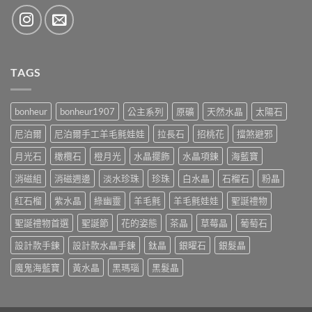
TAGS
bonheur
bonheur1907
公主系列
原礦
天然水晶
太陽石
尼泊爾
尼泊爾手工羊毛氈娃娃
拉長石
招桃花
擋煞避邪
月光石
橄欖石
橙月光
水晶擺飾
水晶項鍊
海藍寶
消磁組
消磁週邊
淡水珍珠
珍珠
白水晶
石榴石
粉晶
紅石榴
紫水晶
綠幽靈
羊毛氈
羊毛氈娃娃
聖誕禮物
聖誕禮物首選
聖誕節
花的姿態
茶晶
草莓晶
葡萄石
設計款手鍊
設計款水晶手鍊
鈦晶
銀曜石
銀髮晶
魔鬼海藍寶
黃水晶
黑瑪瑙
黑髮晶