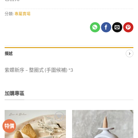
分類:
專屬賣場
描述
紫蝶新序 – 整圈式 (手圍候補) *3
加購專區
特價
加入
加入
收藏
收藏