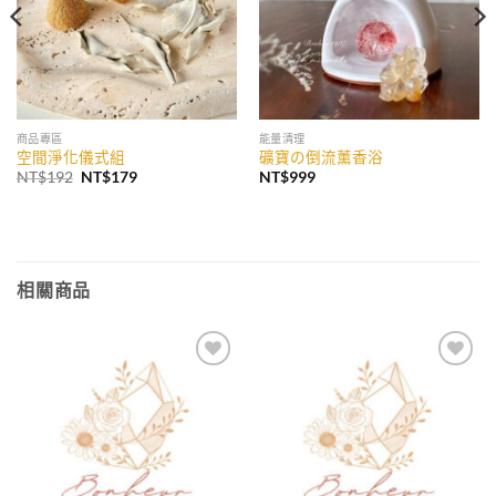
商品專區
能量清理
空間淨化儀式組
礦寶の倒流薰香浴
原
目
NT$
192
NT$
179
NT$
999
始
前
價
價
格：
格：
NT$192。
NT$179。
相關商品
加入
加入
收藏
收藏