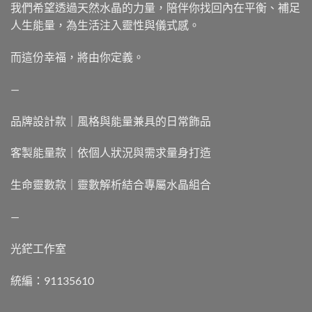
我們希望透過天然水晶的力量，陪伴你找回內在平衡、補足
人生能量，為生活注入靈性與儀式感。
而這份幸福，將由你定義。
—
品牌設計款｜風格與能量兼具的日常飾品
客製能量款｜依個人狀況與需求量身打造
生命靈數款｜靈數解析結合專屬水晶組合
—
光鋩工作室
統編：91135610