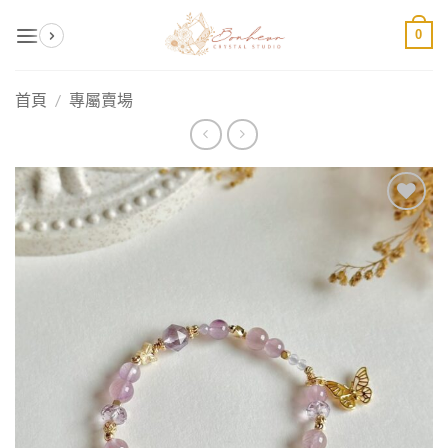
Skip
0
to
content
首頁
/
專屬賣場
加入
收藏