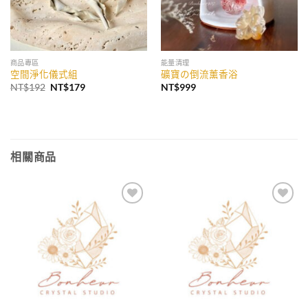
商品專區
能量清理
空間淨化儀式組
礦寶の倒流薰香浴
原
目
NT$
192
NT$
179
NT$
999
始
前
價
價
格：
格：
NT$192。
NT$179。
相關商品
加入
加入
收藏
收藏