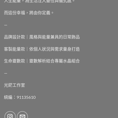
人生能量，為生活注入靈性與儀式感。
而這份幸福，將由你定義。
—
品牌設計款｜風格與能量兼具的日常飾品
客製能量款｜依個人狀況與需求量身打造
生命靈數款｜靈數解析結合專屬水晶組合
—
光鋩工作室
統編：91135610