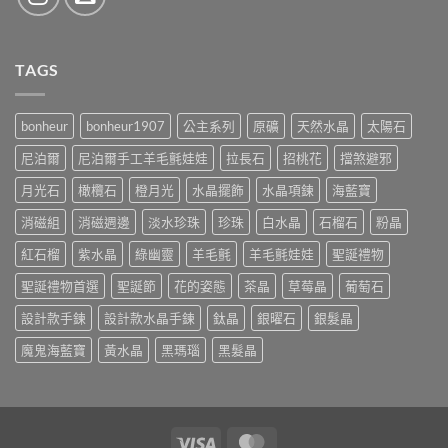
TAGS
bonheur
bonheur1907
公主系列
原礦
天然水晶
太陽石
尼泊爾
尼泊爾手工羊毛氈娃娃
拉長石
招桃花
擋煞避邪
月光石
橄欖石
橙月光
水晶擺飾
水晶項鍊
海藍寶
消磁組
消磁週邊
淡水珍珠
珍珠
白水晶
石榴石
粉晶
紅石榴
紫水晶
綠幽靈
羊毛氈
羊毛氈娃娃
聖誕禮物
聖誕禮物首選
聖誕節
花的姿態
茶晶
草莓晶
葡萄石
設計款手鍊
設計款水晶手鍊
鈦晶
銀曜石
銀髮晶
魔鬼海藍寶
黃水晶
黑瑪瑙
黑髮晶
Visa
MasterCard