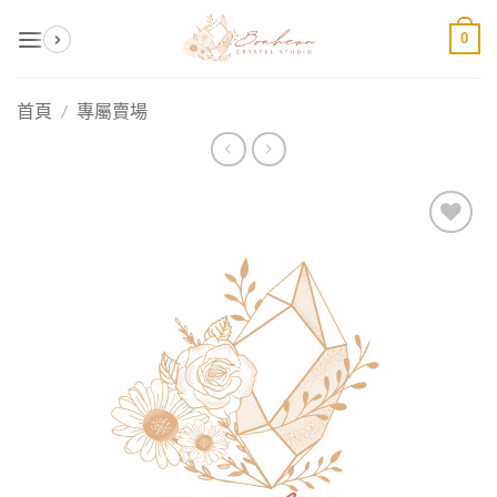
Skip
0
to
content
首頁
/
專屬賣場
加入
收藏