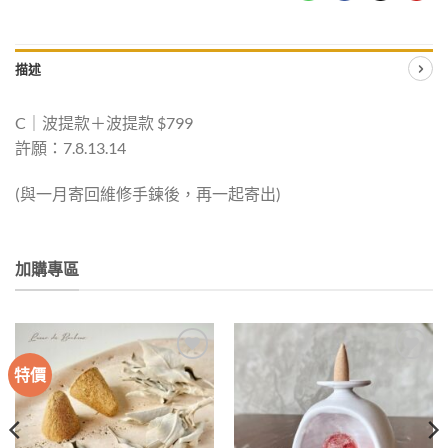
描述
C｜波提款＋波提款 $799
許願：7.8.13.14
(與一月寄回維修手鍊後，再一起寄出)
加購專區
特價
加入
加入
收藏
收藏