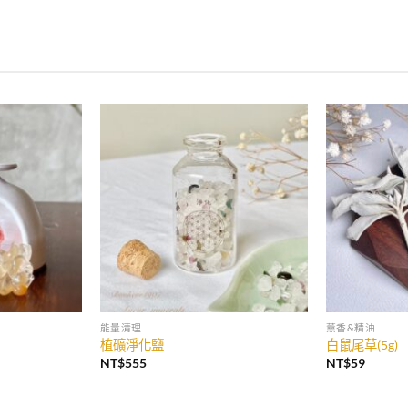
能量清理
薰香&精油
植礦淨化鹽
白鼠尾草(5g)
NT$
555
NT$
59