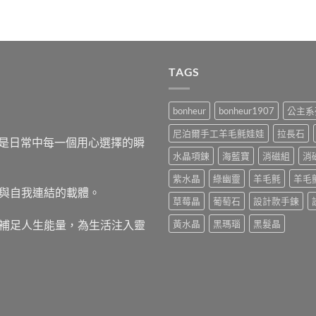
TAGS
bonheur
bonheur1907
公主系
尼泊爾手工羊毛氈娃娃
拉長石
，而是日常中每一個用心選擇的瞬
水晶項鍊
海藍寶
消磁組
消
紫水晶
綠幽靈
羊毛氈
羊毛
與自我連結的載體。
草莓晶
葡萄石
設計款手鍊
補足人生能量，為生活注入靈
黃水晶
黑瑪瑙
黑髮晶