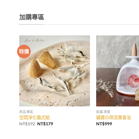
加購專區
特價
商品專區
能量清理
空間淨化儀式組
礦寶の倒流薰香浴
原
目
NT$
192
NT$
179
NT$
999
始
前
價
價
格：
格：