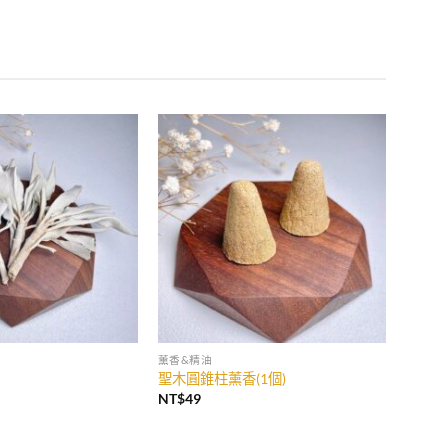
薰香&精油
聖木圓錐柱薰香(1個)
NT$
49