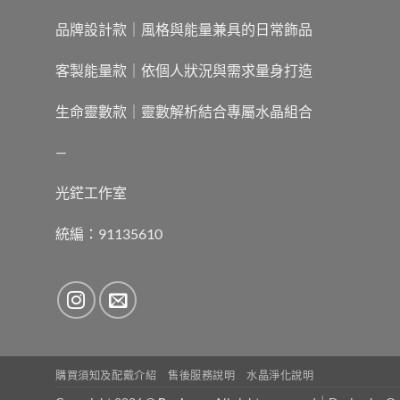
品牌設計款｜風格與能量兼具的日常飾品
客製能量款｜依個人狀況與需求量身打造
生命靈數款｜靈數解析結合專屬水晶組合
—
光鋩工作室
統編：91135610
購買須知及配戴介紹
售後服務說明
水晶淨化說明