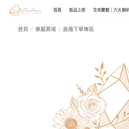
Skip
首頁
新品上架
生命靈數｜六大解析 
to
content
首頁
/
專屬賣場
/
直播下單專區