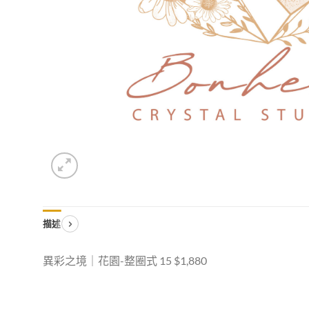
描述
異彩之境｜花園-整圈式 15 $1,880