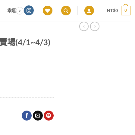
NT$
0
幸運色｜能量感應 × 色彩頻率 × 專屬設計
願望顯化｜意圖啟動 ×
0
屬賣場(4/1~4/3)