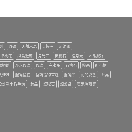
列
原礦
天然水晶
太陽石
尼泊爾
招桃花
擋煞避邪
月光石
橄欖石
橙月光
水晶擺飾
磁週邊
淡水珍珠
珍珠
白水晶
石榴石
粉晶
紅石榴
氈娃娃
聖誕禮物
聖誕禮物首選
聖誕節
花的姿態
茶晶
設計款水晶手鍊
鈦晶
銀曜石
銀髮晶
魔鬼海藍寶