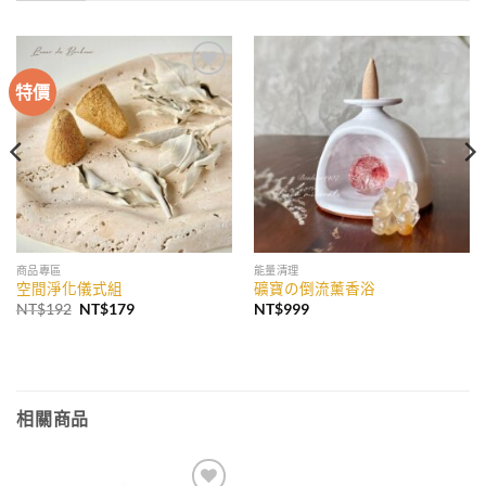
特價
加入
加入
收藏
收藏
商品專區
能量清理
空間淨化儀式組
礦寶の倒流薰香浴
原
目
NT$
192
NT$
179
NT$
999
始
前
價
價
格：
格：
NT$192。
NT$179。
相關商品