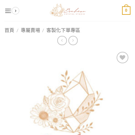
Skip
0
to
content
首頁
/
專屬賣場
/
客製化下單專區
加入
收藏