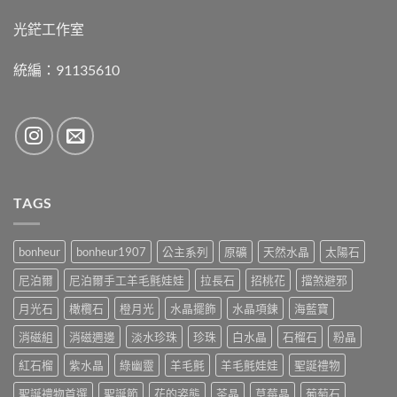
光鋩工作室
統編：91135610
TAGS
bonheur
bonheur1907
公主系列
原礦
天然水晶
太陽石
尼泊爾
尼泊爾手工羊毛氈娃娃
拉長石
招桃花
擋煞避邪
月光石
橄欖石
橙月光
水晶擺飾
水晶項鍊
海藍寶
消磁組
消磁週邊
淡水珍珠
珍珠
白水晶
石榴石
粉晶
紅石榴
紫水晶
綠幽靈
羊毛氈
羊毛氈娃娃
聖誕禮物
聖誕禮物首選
聖誕節
花的姿態
茶晶
草莓晶
葡萄石