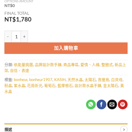
OPTIONS AMOUNT
NT$
0
FINAL TOTAL
NT$
1,780
KASIH｜花雨祈光-整圈式 數量
加入購物車
分類:
依能量挑選
,
品牌設計款手鍊
,
商品專區
,
愛情、人緣
,
整圈式
,
新品上
架
,
自信、表達
標籤:
bonheur
,
bonheur1907
,
KASIH
,
天然水晶
,
太陽石
,
峇厘島
,
白貝母
,
粉晶
,
紫水晶
,
花雨祈光
,
葡萄石
,
藍摩根石
,
設計款水晶手鍊
,
金太陽石
,
黃
水晶
描述