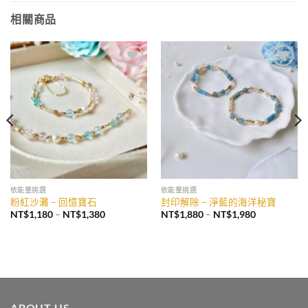
相關商品
加入
加入
收藏
收藏
依能量挑選
依能量挑選
粉紅沙灘 – 回憶寶石
封印解除 – 淨藍的海洋秘寶
價
價
NT$
1,180
–
NT$
1,380
NT$
1,880
–
NT$
1,980
格
格
範
範
圍：
圍：
NT$1,180
NT$1,880
到
到
NT$1,380
NT$1,980
ABOUT US