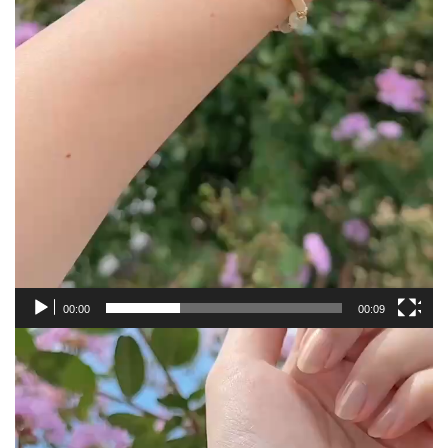
00:00
00:09
視
訊
播
放
器