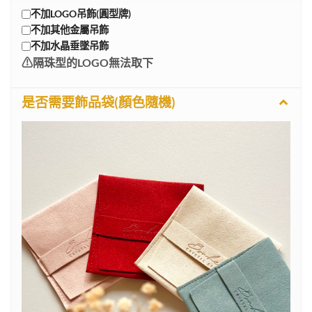
不加LOGO吊飾(圓型牌)
不加其他金屬吊飾
不加水晶垂墜吊飾
⚠︎︎隔珠型的LOGO無法取下
是否需要飾品袋(顏色隨機)