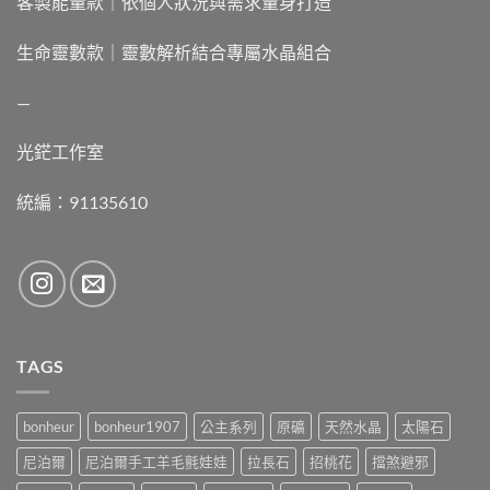
客製能量款｜依個人狀況與需求量身打造
生命靈數款｜靈數解析結合專屬水晶組合
—
光鋩工作室
統編：91135610
TAGS
bonheur
bonheur1907
公主系列
原礦
天然水晶
太陽石
尼泊爾
尼泊爾手工羊毛氈娃娃
拉長石
招桃花
擋煞避邪