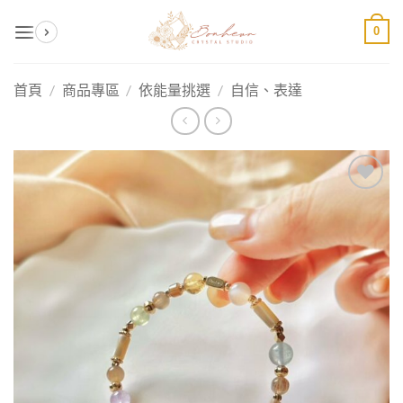
Skip
0
to
content
首頁
/
商品專區
/
依能量挑選
/
自信、表達
加入
收藏