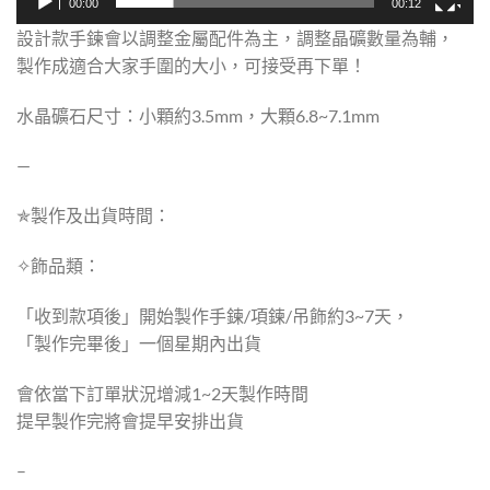
00:00
00:12
設計款手鍊會以調整金屬配件為主，調整晶礦數量為輔，
製作成適合大家手圍的大小，可接受再下單！
水晶礦石尺寸：小顆約3.5mm，大顆6.8~7.1mm
—
✯製作及出貨時間：
✧飾品類：
「收到款項後」開始製作手鍊/項鍊/吊飾約3~7天，
「製作完畢後」一個星期內出貨
會依當下訂單狀況增減1~2天製作時間
提早製作完將會提早安排出貨
–