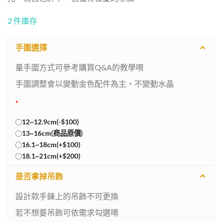
2 件庫存
手圍選擇
量手圍方式可參考購買Q&A的教學唷
手圍調整會以變動金色配件為主，不變動水晶
*
12~12.9cm(-$100)
13~16cm(商品原價)
16.1~18cm(+$100)
18.1~21cm(+$200)
是否拿掉吊飾
設計款手鍊上的吊飾不可更換
若不想要吊飾可依需求勾選唷