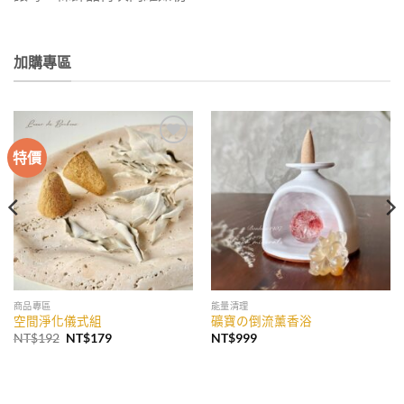
加購專區
特價
加入
加入
收藏
收藏
商品專區
能量清理
空間淨化儀式組
礦寶の倒流薰香浴
原
目
NT$
192
NT$
179
NT$
999
始
前
價
價
格：
格：
NT$192。
NT$179。