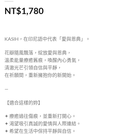
NT$
1,780
KASIH，在印尼語中代表「愛與恩典」。
花瓣隨風飄落，綻放愛與恩典，
溫柔能量療癒舊痕，喚醒內心勇氣，
清澈光芒引領自信與平靜，
在祈願間，重新擁抱你的新開始。
—
【適合這樣的妳】
✦ 療癒過往傷痕，並重新打開心。
✦ 渴望吸引真誠的愛情與人際連結。
✦ 希望在生活中保持平靜與自信。