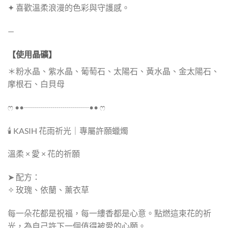
✦ 喜歡溫柔浪漫的色彩與守護感。
—
【使用晶礦】
＊粉水晶、紫水晶、葡萄石、太陽石、黃水晶、金太陽石、
摩根石、白貝母
ෆ ••┈┈┈┈┈┈┈┈•• ෆ
🕯 KASIH 花雨祈光｜專屬許願蠟燭
溫柔 × 愛 × 花的祈願
➤ 配方：
✧ 玫瑰、依蘭、薰衣草
每一朵花都是祝福，每一縷香都是心意。點燃這束花的祈
光，為自己許下一個值得被愛的心願。