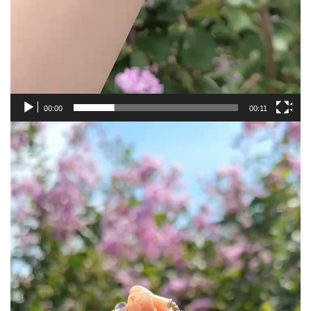
00:00
00:11
視
訊
播
放
器