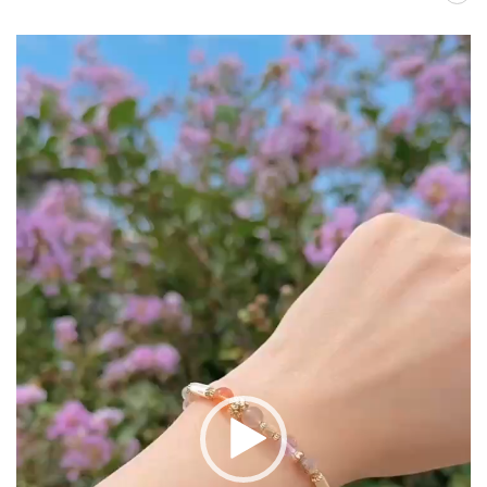
視
訊
播
放
器