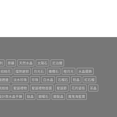
列
原礦
天然水晶
太陽石
尼泊爾
招桃花
擋煞避邪
月光石
橄欖石
橙月光
水晶擺飾
磁週邊
淡水珍珠
珍珠
白水晶
石榴石
粉晶
紅石榴
氈娃娃
聖誕禮物
聖誕禮物首選
聖誕節
花的姿態
茶晶
設計款水晶手鍊
鈦晶
銀曜石
銀髮晶
魔鬼海藍寶