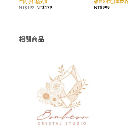
空間淨化儀式組
礦寶の倒流薰香浴
原
目
NT$
192
NT$
179
NT$
999
始
前
價
價
格：
格：
NT$192。
NT$179。
相關商品