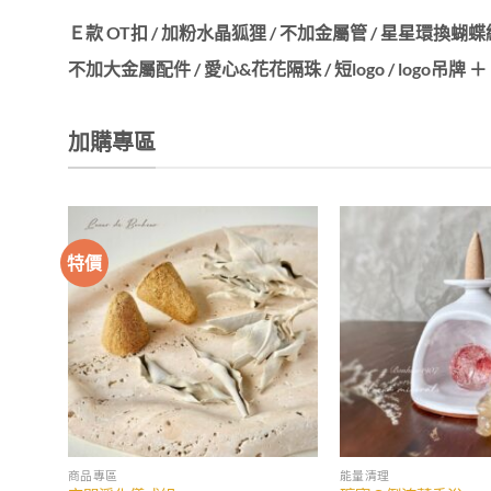
Ｅ款 OT扣 / 加粉水晶狐狸 / 不加金屬管 / 星星環換蝴蝶
不加大金屬配件 / 愛心&花花隔珠 / 短logo / logo吊牌 
加購專區
特價
商品專區
能量清理