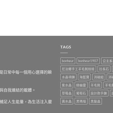
TAGS
bonheur
bonheur1907
公主系
尼泊爾手工羊毛氈娃娃
拉長石
，而是日常中每一個用心選擇的瞬
水晶項鍊
海藍寶
消磁組
消
紫水晶
綠幽靈
羊毛氈
羊毛
與自我連結的載體。
草莓晶
葡萄石
設計款手鍊
補足人生能量，為生活注入靈
黃水晶
黑瑪瑙
黑髮晶