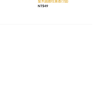
聖木圓錐柱薰香(1個)
NT$
49