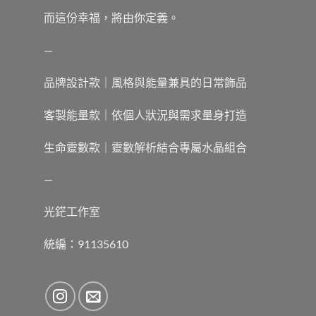
而這份幸福，將由你定義。
—
品牌設計款｜風格與能量兼具的日常飾品
客製能量款｜依個人狀況與需求量身打造
生命靈數款｜靈數解析結合專屬水晶組合
—
光鋩工作室
統編：91135610