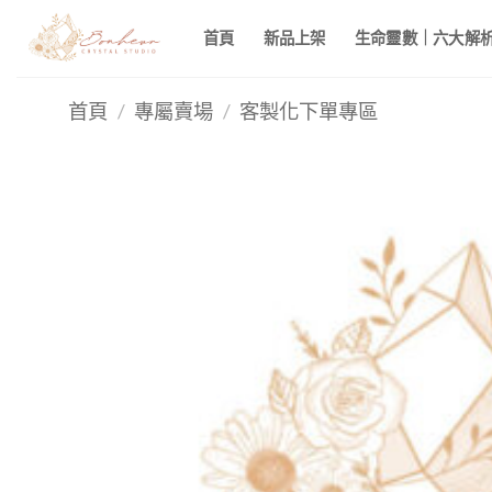
Skip
首頁
新品上架
生命靈數｜六大解析 
to
content
首頁
/
專屬賣場
/
客製化下單專區