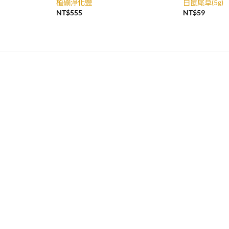
植礦淨化鹽
白鼠尾草(5g)
NT$
555
NT$
59