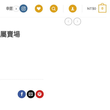
NT$
0
幸運色｜能量感應 × 色彩頻率 × 專屬設計
願望顯化｜意圖啟動 ×
0
4 專屬賣場