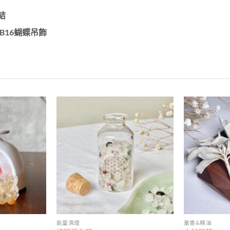
結
＋ B16蝴蝶吊飾
能量清理
薰香&精油