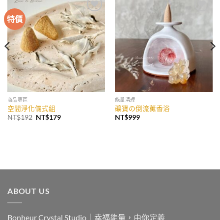
特價
加入
加入
收藏
收藏
商品專區
能量清理
空間淨化儀式組
礦寶の倒流薰香浴
原
目
NT$
192
NT$
179
NT$
999
始
前
價
價
格：
格：
NT$192。
NT$179。
ABOUT US
Bonheur Crystal Studio｜幸福能量，由你定義