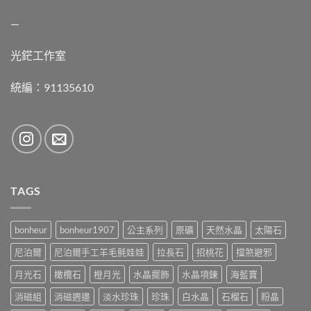
—
光鋩工作室
統編：91135610
TAGS
bonheur
bonheur1907
公主系列
原礦
天然水晶
太陽石
尼泊爾
尼泊爾手工羊毛氈娃娃
拉長石
招桃花
擋煞避邪
月光石
橄欖石
橙月光
水晶擺飾
水晶項鍊
海藍寶
消磁組
消磁週邊
淡水珍珠
珍珠
白水晶
石榴石
粉晶