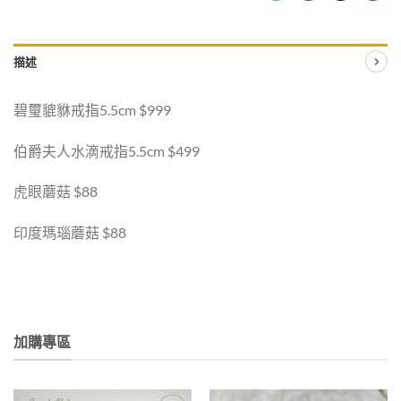
描述
碧璽貔貅戒指5.5cm $999
伯爵夫人水滴戒指5.5cm $499
虎眼蘑菇 $88
印度瑪瑙蘑菇 $88
加購專區