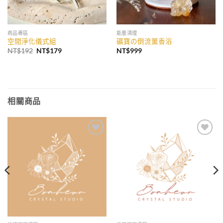
商品專區
能量清理
空間淨化儀式組
礦寶の倒流薰香浴
原
目
NT$
192
NT$
179
NT$
999
始
前
價
價
格：
格：
NT$192。
NT$179。
相關商品
加入
加入
收藏
收藏