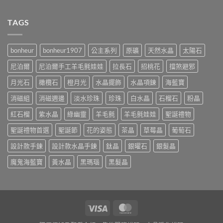
TAGS
bonheur
bonheur1907
公主系列
原礦
天然水晶
太陽石
尼泊爾
尼泊爾手工羊毛氈娃娃
拉長石
招桃花
擋煞避邪
月光石
橄欖石
橙月光
水晶擺飾
水晶項鍊
海藍寶
消磁組
消磁週邊
淡水珍珠
珍珠
白水晶
石榴石
粉晶
紅石榴
紫水晶
綠幽靈
羊毛氈
羊毛氈娃娃
聖誕禮物
聖誕禮物首選
聖誕節
花的姿態
茶晶
草莓晶
葡萄石
設計款手鍊
設計款水晶手鍊
鈦晶
銀曜石
銀髮晶
魔鬼海藍寶
黃水晶
黑瑪瑙
黑髮晶
Visa
MasterCard