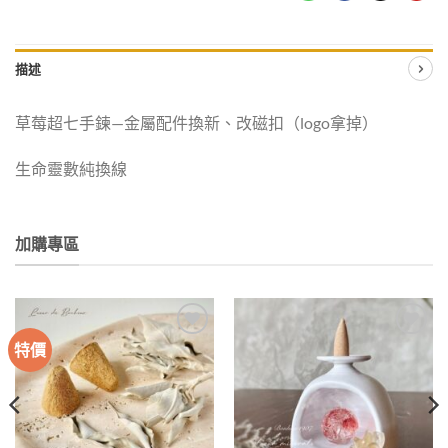
描述
草莓超七手鍊—金屬配件換新、改磁扣（logo拿掉）
生命靈數純換線
加購專區
特價
加入
加入
收藏
收藏