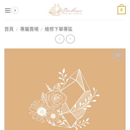
Skip
0
to
content
首頁
/
專屬賣場
/
維修下單專區
加入
收藏