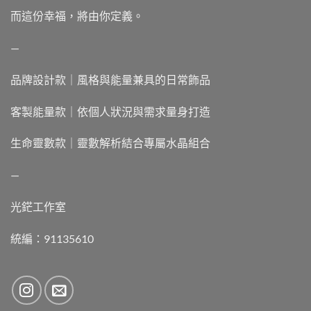
而這份幸福，將由你定義。
—
品牌設計款｜風格與能量兼具的日常飾品
客製能量款｜依個人狀況與需求量身打造
生命靈數款｜靈數解析結合專屬水晶組合
—
光鋩工作室
統編：91135610